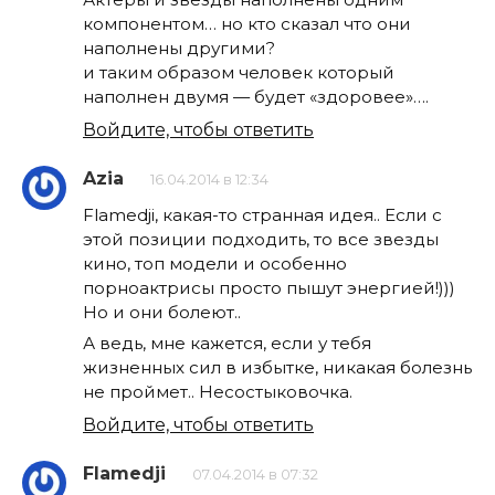
компонентом… но кто сказал что они
наполнены другими?
и таким образом человек который
наполнен двумя — будет «здоровее»….
Войдите, чтобы ответить
Azia
16.04.2014 в 12:34
Flamedji, какая-то странная идея.. Если с
этой позиции подходить, то все звезды
кино, топ модели и особенно
порноактрисы просто пышут энергией!)))
Но и они болеют..
А ведь, мне кажется, если у тебя
жизненных сил в избытке, никакая болезнь
не проймет.. Несостыковочка.
Войдите, чтобы ответить
Flamedji
07.04.2014 в 07:32