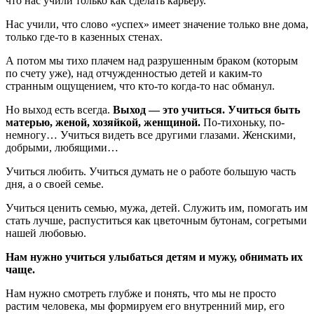
что нас учили только как сделать карьеру.
Нас учили, что слово «успех» имеет значение только вне дома,
только где-то в казенных стенах.
А потом мы тихо плачем над разрушенным браком (которым
по счету уже), над отчужденностью детей и каким-то
странным ощущением, что кто-то когда-то нас обманул.
Но выход есть всегда.
Выход — это учиться. Учиться быть
матерью, женой, хозяйкой, женщиной.
По-тихоньку, по-
немногу… Учиться видеть все другими глазами. Женскими,
добрыми, любящими…
Учиться любить. Учиться думать не о работе большую часть
дня, а о своей семье.
Учиться ценить семью, мужа, детей. Служить им, помогать им
стать лучше, распуститься как цветочным бутонам, согретыми
нашей любовью.
Нам нужно учиться улыбаться детям и мужу, обнимать их
чаще.
Нам нужно смотреть глубже и понять, что мы не просто
растим человека, мы формируем его внутренний мир, его