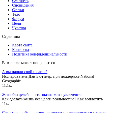
Смотреть
Сновидения
Статьи
Тело
Форум
Цели
Чувства
Страницы
Карта сайта
Контакты
Политика конфиденциальности
Вам также может понравиться
А вы нашли свой икигай?
Исследователь Дэн Бюттнер, при поддержке National
Geographic
1
1.1к.
Жить без целей — это значит жить увлеченно
Как сделать жизнь без целей реальностью? Как воплотить
1
1к.
Седьмая ошибка – разум не желает прислушиваться к голосу