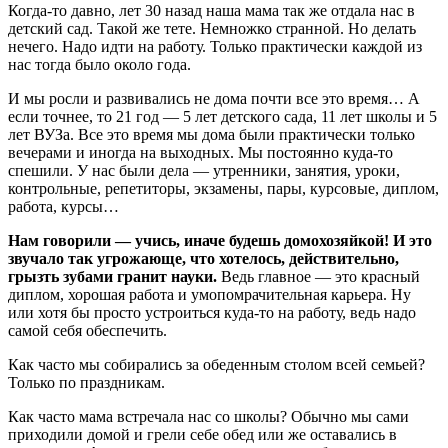
Когда-то давно, лет 30 назад наша мама так же отдала нас в
детский сад. Такой же тете. Немножко странной. Но делать
нечего. Надо идти на работу. Только практически каждой из
нас тогда было около года.
И мы росли и развивались не дома почти все это время… А
если точнее, то 21 год — 5 лет детского сада, 11 лет школы и 5
лет ВУЗа. Все это время мы дома были практически только
вечерами и иногда на выходных. Мы постоянно куда-то
спешили. У нас были дела — утренники, занятия, уроки,
контрольные, репетиторы, экзамены, пары, курсовые, диплом,
работа, курсы…
Нам говорили — учись, иначе будешь домохозяйкой! И это
звучало так угрожающе, что хотелось, действительно,
грызть зубами гранит науки.
Ведь главное — это красный
диплом, хорошая работа и умопомрачительная карьера. Ну
или хотя бы просто устроиться куда-то на работу, ведь надо
самой себя обеспечить.
Как часто мы собирались за обеденным столом всей семьей?
Только по праздникам.
Как часто мама встречала нас со школы? Обычно мы сами
приходили домой и грели себе обед или же оставались в