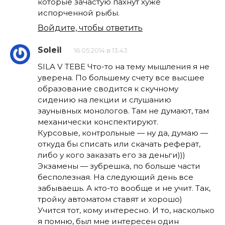
которые зачастую пахнут хуже
испорченной рыбы.
Войдите, чтобы ответить
Soleil
16.05.2014 в 13:43
SILA V TEBE Что-то на тему мышления я не
уверена. По большему счету все высшее
образование сводится к скучному
сидению на лекции и слушанию
заунывных монологов. Там не думают, там
механически конспектируют.
Курсовые, контрольные — ну да, думаю —
откуда бы списать или скачать реферат,
либо у кого заказать его за деньги)))
Экзамены — зубрешка, по больше части
бесполезная. На следующий день все
забываешь. А кто-то вообще и не учит. Так,
тройку автоматом ставят и хорошо)
Учится тот, кому интересно. И то, насколько
я помню, был мне интересен один