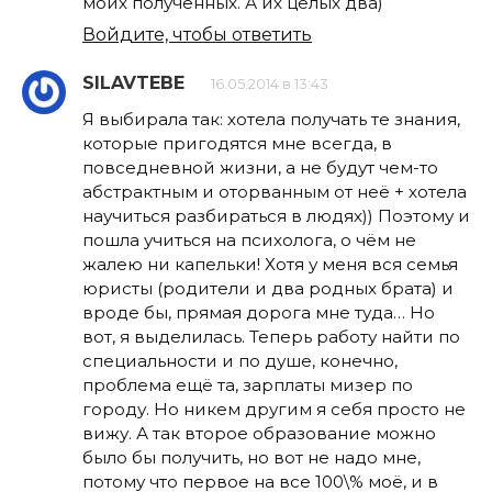
моих полученных. А их целых два)
Войдите, чтобы ответить
SILAVTEBE
16.05.2014 в 13:43
Я выбирала так: хотела получать те знания,
которые пригодятся мне всегда, в
повседневной жизни, а не будут чем-то
абстрактным и оторванным от неё + хотела
научиться разбираться в людях)) Поэтому и
пошла учиться на психолога, о чём не
жалею ни капельки! Хотя у меня вся семья
юристы (родители и два родных брата) и
вроде бы, прямая дорога мне туда… Но
вот, я выделилась. Теперь работу найти по
специальности и по душе, конечно,
проблема ещё та, зарплаты мизер по
городу. Но никем другим я себя просто не
вижу. А так второе образование можно
было бы получить, но вот не надо мне,
потому что первое на все 100\% моё, и в