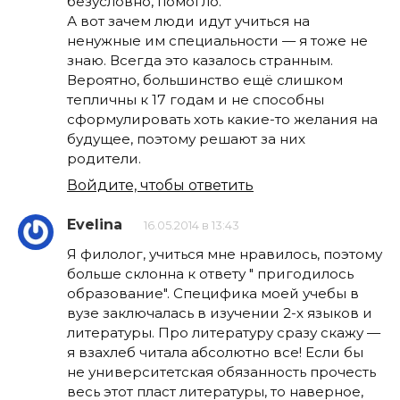
безусловно, помогло.
А вот зачем люди идут учиться на
ненужные им специальности — я тоже не
знаю. Всегда это казалось странным.
Вероятно, большинство ещё слишком
тепличны к 17 годам и не способны
сформулировать хоть какие-то желания на
будущее, поэтому решают за них
родители.
Войдите, чтобы ответить
Evelina
16.05.2014 в 13:43
Я филолог, учиться мне нравилось, поэтому
больше склонна к ответу " пригодилось
образование". Специфика моей учебы в
вузе заключалась в изучении 2-х языков и
литературы. Про литературу сразу скажу —
я взахлеб читала абсолютно все! Если бы
не университетская обязанность прочесть
весь этот пласт литературы, то наверное,