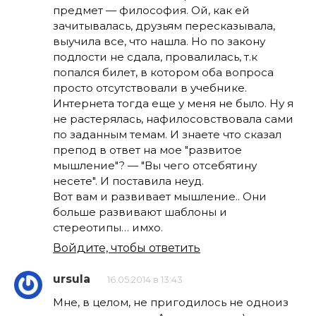
предмет — философия. Ой, как ей
зачитывалась, друзьям пересказывала,
выучила все, что нашла. Но по закону
подлости не сдала, провалилась, т.к
попался билет, в котором оба вопроса
просто отсутствовали в учебнике.
Интернета тогда еще у меня не было. Ну я
не растерялась, нафилосовствовала сами
по заданным темам. И знаете что сказал
препод в ответ на мое "развитое
мышление"? — "Вы чего отсебятину
несете". И поставила неуд.
Вот вам и развивает мышление.. Они
больше развивают шаблоны и
стереотипы… имхо.
Войдите, чтобы ответить
ursula
16.05.2014 в 13:43
Мне, в целом, не пригодилось не одноиз