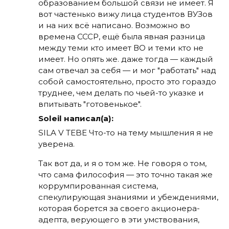
образованием большой связи не имеет. Я
вот частенько вижу лица студентов ВУЗов
и на них всё написано. Возможно во
времена СССР, ещё была явная разница
между теми кто имеет ВО и теми кто не
имеет. Но опять же. даже тогда — каждый
сам отвечал за себя — и мог "работать" над
собой самостоятельно, просто это гораздо
труднее, чем делать по чьей-то указке и
впитывать "готовенькое".
Soleil написал(а):
SILA V TEBE Что-то на тему мышления я не
уверена.
Так вот да, и я о том же. Не говоря о том,
что сама философия — это точно такая же
коррумпированная система,
спекулирующая знаниями и убеждениями,
которая борется за своего акционера-
адепта, верующего в эти умствования,