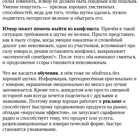
силах изменить. Юмор не должен быть обидным или пошлым.
Умение пошутить — признак хороших умственных
способностей, ведь для того, чтобы шутка удалась, нужно
подметить интересное явление и обыграть его.
Юмор может помочь выйти из конфликта
. Причём в такой
ситуации требования к шутке не велики. Просто представьте,
как в пылу ссоры, когда эмоции накалены и спокойный
диалог уже невозможен, один из участников, вспоминает про
силу юмора и, решив остановить конфликт, выкрикивает
«колченогий синебрюх!». После этого оба начинают смеяться,
и продолжение ссоры становится невозможным.
Что же касается
обучения
, в нём тоже не обойтись без
хорошей шутки. Информация, преподнесённая оригинально и
с юмором, окрашенная эмоционально во много раз лучше
запоминается. Кроме того, анекдотом или просто смешной
историей нам всегда хочется поделиться с друзьями и
знакомыми. Поэтому юмор хорошо работает в
рекламе
и
способствует быстрому продвижению продукта на рынке,
обладая «вирусным эффектом», он запускает сарафанное
радио и способствует тому, что продукт или услуга,
разрекламированные в юмористической форме, быстро
становятся узнаваемыми.