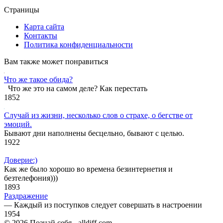
Страницы
Карта сайта
Контакты
Политика конфиденциальности
Вам также может понравиться
Что же такое обида?
Что же это на самом деле? Как перестать
1
852
Случай из жизни, несколько слов о страхе, о бегстве от
эмоций.
Бывают дни наполнены бесцельно, бывают с целью.
1
922
Доверие:)
Как же было хорошо во времена безинтернетия и
безтелефония)))
1
893
Раздражение
— Каждый из поступков следует совершать в настроении
1
954
© 2026 Познай себя - alldiff.com