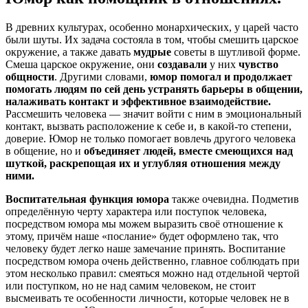
В древних культурах, особенно монархических, у царей часто
были шуты. Их задача состояла в том, чтобы смешить царское
окружение, а также давать
мудрые
советы в шутливой форме.
Смеша царское окружение, они
создавали
у них
чувство
общности
. Другими словами,
юмор помогал и продолжает
помогать людям по сей день устранять барьеры в общении,
налаживать контакт и эффективное взаимодействие.
Рассмешить человека — значит войти с ним в эмоциональный
контакт, вызвать расположение к себе и, в какой-то степени,
доверие. Юмор не только помогает вовлечь другого человека
в общение, но и
объединяет людей, вместе смеющихся над
шуткой, раскрепощая их и углубляя отношения между
ними.
Воспитательная функция юмора
также очевидна. Подметив
определённую черту характера или поступок человека,
посредством юмора мы можем выразить своё отношение к
этому, причём наше «послание» будет оформлено так, что
человеку будет легко наше замечание принять. Воспитание
посредством юмора очень действенно, главное соблюдать при
этом несколько правил: смеяться можно над отдельной чертой
или поступком, но не над самим человеком, не стоит
высмеивать те особенности личности, которые человек не в