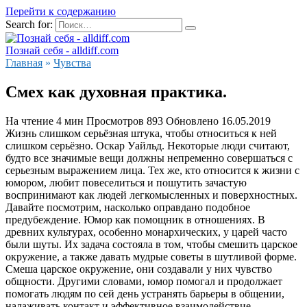
Перейти к содержанию
Search for:
Познай себя - alldiff.com
Главная
»
Чувства
Смех как духовная практика.
На чтение
4 мин
Просмотров
893
Обновлено
16.05.2019
Жизнь слишком серьёзная штука, чтобы относиться к ней
слишком серьёзно. Оскар Уайльд. Некоторые люди считают,
будто все значимые вещи должны непременно совершаться с
серьезным выражением лица. Тех же, кто относится к жизни с
юмором, любит повеселиться и пошутить зачастую
воспринимают как людей легкомысленных и поверхностных.
Давайте посмотрим, насколько оправдано подобное
предубеждение. Юмор как помощник в отношениях. В
древних культурах, особенно монархических, у царей часто
были шуты. Их задача состояла в том, чтобы смешить царское
окружение, а также давать мудрые советы в шутливой форме.
Смеша царское окружение, они создавали у них чувство
общности. Другими словами, юмор помогал и продолжает
помогать людям по сей день устранять барьеры в общении,
налаживать контакт и эффективное взаимодействие.