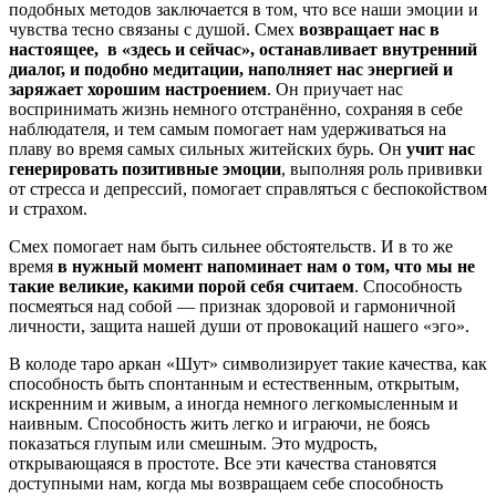
подобных методов заключается в том, что все наши эмоции и
чувства тесно связаны с душой. Смех
возвращает нас в
настоящее, в «здесь и сейчас», останавливает внутренний
диалог, и подобно медитации, наполняет нас энергией и
заряжает хорошим настроением
. Он приучает нас
воспринимать жизнь немного отстранённо, сохраняя в себе
наблюдателя, и тем самым помогает нам удерживаться на
плаву во время самых сильных житейских бурь. Он
учит нас
генерировать позитивные эмоции
, выполняя роль прививки
от стресса и депрессий, помогает справляться с беспокойством
и страхом.
Смех помогает нам быть сильнее обстоятельств. И в то же
время
в нужный момент напоминает нам о том, что мы не
такие великие, какими порой себя считаем
. Способность
посмеяться над собой — признак здоровой и гармоничной
личности, защита нашей души от провокаций нашего «эго».
В колоде таро аркан «Шут» символизирует такие качества, как
способность быть спонтанным и естественным, открытым,
искренним и живым, а иногда немного легкомысленным и
наивным. Способность жить легко и играючи, не боясь
показаться глупым или смешным. Это мудрость,
открывающаяся в простоте. Все эти качества становятся
доступными нам, когда мы возвращаем себе способность