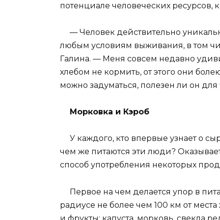
потенциале человеческих ресурсов, к
— Человек действительно уникально
любым условиям выживания, в том чи
Галина. — Меня совсем недавно удиви
хлебом не кормить, от этого они болею
можно задуматься, полезен ли он для
Морковка и Кэроб
У каждого, кто впервые узнает о сы
чем же питаются эти люди? Оказывае
способ употребления некоторых прод
Первое на чем делается упор в пита
радиусе не более чем 100 км от мест
и фрукты: капуста, морковь, свекла ред