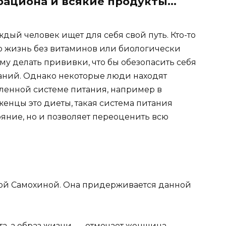
ациона и всякие продукты...
ый человек ищет для себя свой путь. Кто-то
ою жизнь без витаминов или биологически
му делать прививки, что бы обезопасить себя
аний. Однако некоторые люди находят
еленной системе питания, например в
енцы это диеты, такая система питания
ояние, но и позволяет переоценить всю
ой Самохиной. Она придерживается данной
, а образ жизни, — отмечает женщина. —