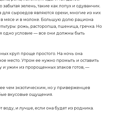
забытая зелень, такие как лопух и одуванчик.
для сыроедов являются орехи, многие из них
 в мясе и в молоке. Большую долю рациона
ьтуры: рожь, расторопша, пшеница, гречка. Но
я одно условие — все они должны быть
х круп проще простого. На ночь она
мное место. Утром ее нужно промыть и оставить
ру и ужин из пророщенных злаков готов, —
е чем экзотическим, но у приверженцев
бые вкусовые ощущения.
оду, и лучше, если она будет из родника.