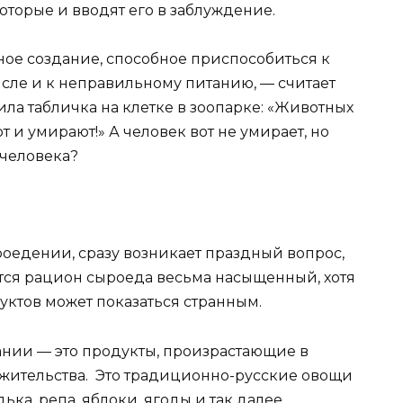
оторые и вводят его в заблуждение.
е создание, способное приспособиться к
сле и к неправильному питанию, — считает
ла табличка на клетке в зоопарке: «Животных
т и умирают!» А человек вот не умирает, но
 человека?
роедении, сразу возникает праздный вопрос,
тся рацион сыроеда весьма насыщенный, хотя
уктов может показаться странным.
нии — это продукты, произрастающие в
а жительства. Это традиционно-русские овощи
ька, репа, яблоки, ягоды и так далее.