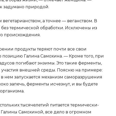
ак задумано природой.
егетарианством, а точнее — веганством. В
 без термической обработки. Исключены из
го происхождения.
рении продукты теряют почти все свои
ю позицию Галина Самохина. — Кроме того, при
адусов погибают энзимы. Это такие ферменты,
 участия внешней среды. Поясню на примере:
, в нем запускается механизм саморазрушения
око запечь, ферменты исчезнут, и вы будете
организма.
тольких тысячелетий питается термически-
Галины Самохиной, все дело в огромном