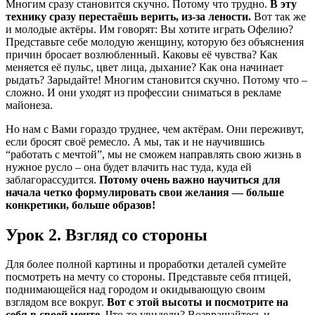
Многим сразу становится скучно. Потому что трудно.
В эту
технику сразу перестаёшь верить, из-за лености.
Вот так же
и молодые актёры. Им говорят: Вы хотите играть Офелию?
Представьте себе молодую женщину, которую без объяснения
причин бросает возлюбленный. Каковы её чувства? Как
меняется её пульс, цвет лица, дыхание? Как она начинает
рыдать? Зарыдайте! Многим становится скучно. Потому что –
сложно. И они уходят из профессии сниматься в рекламе
майонеза.
Но нам с Вами гораздо труднее, чем актёрам. Они переживут,
если бросят своё ремесло. А мы, так и не научившись
“работать с мечтой”, мы не сможем направлять свою жизнь в
нужное русло – она будет влачить нас туда, куда ей
заблагорассудится.
Потому очень важно научиться для
начала четко формулировать свои желания — больше
конкретики, больше образов!
Урок 2. Взгляд со стороны
Для более полной картины и проработки деталей сумейте
посмотреть на мечту со стороны. Представьте себя птицей,
поднимающейся над городом и окидывающую своим
взглядом все вокруг.
Вот с этой высоты и посмотрите на
себя в своей мечте.
Что-то увидели? Возвращайтесь и