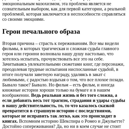
эмоциональным мазохизмом, эта проблема является не
сознательным выбором, как для первой категории, а реальной
проблемой, которая заключается в неспособности справляться
со своими эмоциями.
Герои печального образа
Вторая причина – страсть к переживаниям. Все мы видели
фильмы, в которых трагическая и сложная судьба главного
героя или героини волновала нашу душу настолько, что
хотелось испытать, прочувствовать все это на себе.
Зачитываясь увлекательными сюжетами книг, где персонажи,
преодолевая трудные испытания ниспосланные судьбой, в
итоге получали заветную награду, удаляясь в закат с
любимыми, с радостью вздыхая о том, что все плохое позади.
Бывало такое? Бывало. Но фильм – есть фильм, и иногда
книжные истории хороши только на бумаге и в нашем
воображении.
Ведь реальная жизнь и без того сложна, а
если добавить весь тот трагизм, страдания и удары судьбы
в нашу действительность, то, то что казалось сказкой
превратится в страшную историю с последствиями,
которые не исправить так легко, как это происходит в
книгах.
Вспомним историю Шекспира о Ромео и Джульетте?
Достойно сопереживания? Да, но ни в коем случае не стоит