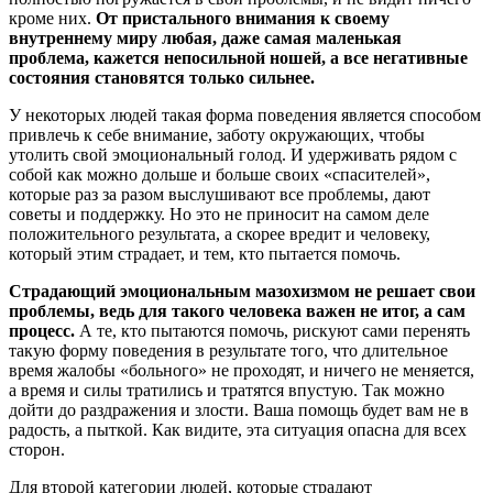
кроме них.
От пристального внимания к своему
внутреннему миру любая, даже самая маленькая
проблема, кажется непосильной ношей, а все негативные
состояния становятся только сильнее.
У некоторых людей такая форма поведения является способом
привлечь к себе внимание, заботу окружающих, чтобы
утолить свой эмоциональный голод. И удерживать рядом с
собой как можно дольше и больше своих «спасителей»,
которые раз за разом выслушивают все проблемы, дают
советы и поддержку. Но это не приносит на самом деле
положительного результата, а скорее вредит и человеку,
который этим страдает, и тем, кто пытается помочь.
Страдающий эмоциональным мазохизмом не решает свои
проблемы, ведь для такого человека важен не итог, а сам
процесс.
А те, кто пытаются помочь, рискуют сами перенять
такую форму поведения в результате того, что длительное
время жалобы «больного» не проходят, и ничего не меняется,
а время и силы тратились и тратятся впустую. Так можно
дойти до раздражения и злости. Ваша помощь будет вам не в
радость, а пыткой. Как видите, эта ситуация опасна для всех
сторон.
Для второй категории людей, которые страдают