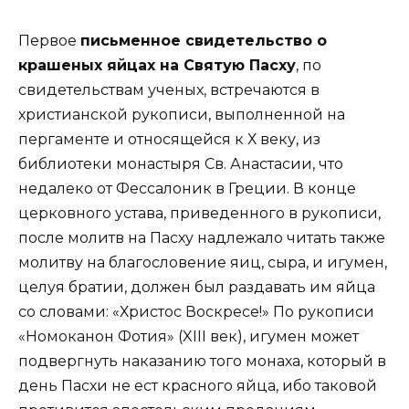
Первое
письменное свидетельство о
крашеных яйцах на Святую Пасху
, по
свидетельствам ученых, встречаются в
христианской рукописи, выполненной на
пергаменте и относящейся к Х веку, из
библиотеки монастыря Св. Анастасии, что
недалеко от Фессалоник в Греции. В конце
церковного устава, приведенного в рукописи,
после молитв на Пасху надлежало читать также
молитву на благословение яиц, сыра, и игумен,
целуя братии, должен был раздавать им яйца
со словами: «Христос Воскресе!» По рукописи
«Номоканон Фотия» (XIII век), игумен может
подвергнуть наказанию того монаха, который в
день Пасхи не ест красного яйца, ибо таковой