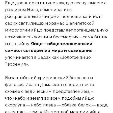
Еще древние египтяне каждую весну, вместе с
разливом Нила, обменивались
раскрашенными яйцами, подвешивали их в
своих святилищах и храмах. В египетской
мифологии яйцо представляет потенциальную
возможность жизни и бессмертия – семя бытия
и его тайну.
Яйцо – общечеловеческий
символ сотворения мира и созидания
–
упоминается в Ведах как «Золотое яйцо
Творения».
Византийский христианский богослов и
философ Иоанн Дамаскин говорил нечто
схожее с ведическим представлением, –
что «небо и земля во всем подобны яйцу:
скорлупа — небо, плева — облака, белок — вода,
а желток — земля. Из мертвой материи яйца