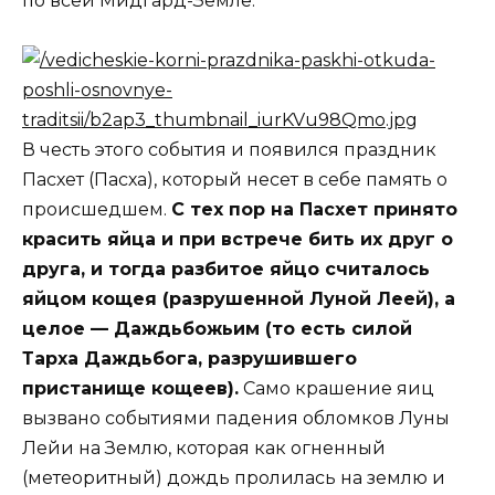
по всей Мидгард-Земле.
В честь этого события и появился праздник
Пасхет (Пасха), который несет в себе память о
происшедшем.
С тех пор на Пасхет принято
красить яйца и при встрече бить их друг о
друга, и тогда разбитое яйцо считалось
яйцом кощея (разрушенной Луной Леей), а
целое — Даждьбожьим (то есть силой
Тарха Даждьбога, разрушившего
пристанище кощеев).
Само крашение яиц
вызвано событиями падения обломков Луны
Лейи на Землю, которая как огненный
(метеоритный) дождь пролилась на землю и