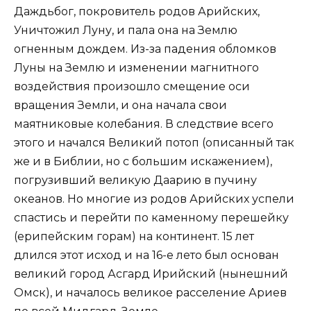
Даждьбог, покровитель родов Арийских,
Уничтожил Луну, и пала она на Землю
огненным дождем. Из-за падения обломков
Луны на Землю и изменении магнитного
воздействия произошло смещение оси
вращения Земли, и она начала свои
маятниковые колебания. В следствие всего
этого и начался Великий потоп (описанный так
же и в Библии, но с большим искажением),
погрузивший великую Даарию в пучину
океанов. Но многие из родов Арийских успели
спастись и перейти по каменному перешейку
(ерипейским горам) на континент. 15 лет
длился этот исход и на 16-е лето был основан
великий город Асгард Ирийский (нынешний
Омск), и началось великое расселение Ариев