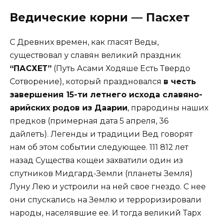
Ведические корни — Пасхет
С Древних времен, как гласят Веды,
существовал у славян великий праздник
“ПАСХЕТ”
(Путь Асами Ходяше Есть Твердо
Сотворение), который праздновался
в честь
завершения 15-ти летнего исхода славяно-
арийских родов из Даарии
, прародины наших
предков (примерная дата 5 апреля, 36
дайлетъ). Легенды и традиции Вед говорят
нам об этом событии следующее. 111 812 лет
назад Существа кощеи захватили один из
спутников Мидгард-Земли (планеты Земля)
Луну Лею и устроили на ней свое гнездо. С нее
они спускались на Землю и терроризировали
народы, населявшие ее. И тогда великий Тарх