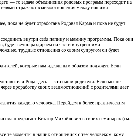
 дети — то задача объединения родовых программ переходит на
одителями отражают взаимоотношения между нашими
е, пока не будет отработана Родовая Карма и пока не будут
ы соединить внутри себя папину и мамину программы. Пока они
в, будет вечно раздираем на части внутренними
сложные, трудные отношения со своим супругом он будет
одителей, которые нам идеальным образом подходят. Если
редставители Рода здесь — это наши родители. Если мы не
и через проработку своих взаимоотношений с родителями дает
 развития каждого человека. Перейдем к более практическим
исьма предлагает Виктор Михайлович в своих семинарах (см.
все те моменты в наших отношениях с тем человеком, кому