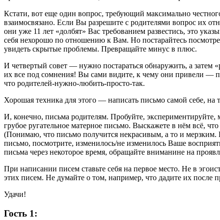
Кстати, вот еще один вопрос, требующий максимально честного
взаимосвязано. Если Вы разрешите с родителями вопрос их от
они уже 11 лет «долбят» Вас требованием развестись, это указы
себя нехорошо по отношению к Вам. Но постарайтесь посмотре
увидеть скрытые проблемы. Превращайте минус в плюс.
И четвертый совет — нужно постараться обнаружить, а затем 
их все под сомнения! Вы сами видите, к чему они привели — 
что родителей-нужно-любить-просто-так.
Хорошая техника для этого — написать письмо самой себе, на т
И, конечно, письма родителям. Пробуйте, экспериментируйте, 
грубое ругательное матерное письмо. Выскажете в нём всё, что
(Понимаю, что письмо получится некрасивым, а то и мерзким. 
письмо, посмотрите, изменилось/не изменилось Ваше восприят
письма через некоторое время, обращайте вниманине на проявл
При написании писем ставьте себя на первое место. Не в эгоис
этих писем. Не думайте о том, например, что дадите их после 
Удачи!
Гость 1: