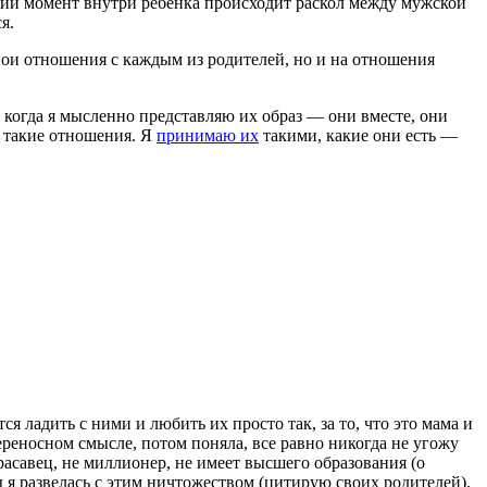
ский момент внутри ребенка происходит раскол между мужской
я.
свои отношения с каждым из родителей, но и на отношения
когда я мысленно представляю их образ — они вместе, они
о такие отношения. Я
принимаю их
такими, какие они есть —
я ладить с ними и любить их просто так, за то, что это мама и
ереносном смысле, потом поняла, все равно никогда не угожу
асавец, не миллионер, не имеет высшего образования (о
ы я развелась с этим ничтожеством (цитирую своих родителей).