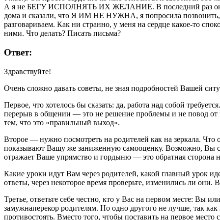
А я не БЕГУ ИСПОЛНЯТЬ ИХ ЖЕЛАНИЕ. В последний раз они оби
дома и сказали, что Я ИМ НЕ НУЖНА, я попросила позвонить, 
разговариваем. Как ни странно, у меня на сердце какое-то спок
ними. Что делать? Писать письма?
Ответ:
Здравствуйте!
Очень сложно давать советы, не зная подробностей Вашей ситу
Первое, что хотелось бы сказать: да, работа над собой требуе
перерыв в общении — это не решение проблемы и не повод от н
тем, что это «правильный выход».
Второе — нужно посмотреть на родителей как на зеркала. Что 
показывают Вашу же заниженную самооценку. Возможно, Вы сами
отражает Ваше упрямство и гордыню — это обратная сторона н
Какие уроки идут Вам через родителей, какой главный урок ид
ответы, через некоторое время проверьте, изменились ли они.
Третье, ответьте себе честно, кто у Вас на первом месте: Вы
замужнаперекор родителям. Но одно другого не лучше, так как
противостоять. Вместо того, чтобы поставить на первое место с