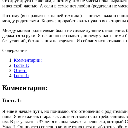
что друг друга не любим, а потому, что не умеем пока выража
и женской частью. А если в семье нет любви (родители не умеют
Поэтому (возвращаясь к нашей технике) — письма важно написа
между родителями. Короче, прорабатывать нужно все стороны 
Между моими родителями были не самые лучшие отношения, был
держатся за руки. Я начинаю осознавать, почему у нас с ним
без условий, без желания переделать. И сейчас я испытываю к
Содержание
Комментарии:
Гость 1:
Ответ:
Гость 1:
Комментарии:
Гость 1:
Я еще в начале пути, но понимаю, что отношения с родителями 
папа. Я всю жизнь старалась соответствовать их требованиям, 
им. В результате в 37 лет я вышла замуж за человека, которы
Ужас!). Он просто сердечно ко мне относится и заботится обо