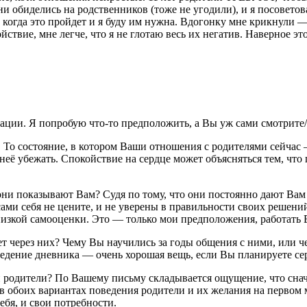
делись на родственников (тоже не угодили), и я посоветовала
когда это пройдет и я буду им нужна. Вдогонку мне крикнули —
ойствие, мне легче, что я не глотаю весь их негатив. Наверное э
ации. Я попробую что-то предположить, а Вы уж сами смотрите/чу
тся. То состояние, в котором Ваши отношения с родителями сейча
её убежать. Спокойствие на сердце может объясняться тем, что 
они показывают Вам? Судя по тому, что они постоянно дают Вам
 себя не цените, и не уверены в правильности своих решений, 
изкой самооценки. Это — только мои предположения, работать 
ет через них? Чему Вы научились за годы общения с ними, или ч
 Ведение дневника — очень хорошая вещь, если Вы планируете с
 или родители? По Вашему письму складывается ощущение, что сн
 в обоих вариантах поведения родители и их желания на первом 
ебя, и свои потребности.