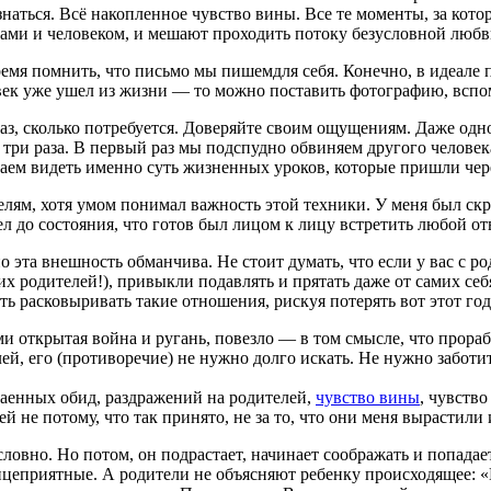
наться. Всё накопленное чувство вины. Все те моменты, за кот
нами и человеком, и мешают проходить потоку безусловной любв
ремя помнить, что письмо мы пишемдля себя. Конечно, в идеале п
век уже ушел из жизни — то можно поставить фотографию, вспом
аз, сколько потребуется. Доверяйте своим ощущениям. Даже одно
ри раза. В первый раз мы подспудно обвиняем другого человека,
наем видеть именно суть жизненных уроков, которые пришли чере
ителям, хотя умом понимал важность этой техники. У меня был с
л до состояния, что готов был лицом к лицу встретить любой отв
 эта внешность обманчива. Не стоит думать, что если у вас с р
их родителей!), привыкли подавлять и прятать даже от самих 
ать расковыривать такие отношения, рискуя потерять вот этот г
лями открытая война и ругань, повезло — в том смысле, что прор
ей, его (противоречие) не нужно долго искать. Не нужно забот
таенных обид, раздражений на родителей,
чувство вины
, чувств
 не потому, что так принято, не за то, что они меня вырастили 
ловно. Но потом, он подрастает, начинает соображать и попадае
ицеприятные. А родители не объясняют ребенку происходящее: «