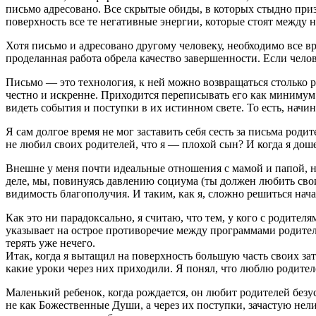
письмо адресовано. Все скрытые обиды, в которых стыдно приз
поверхность все те негативные энергии, которые стоят между 
Хотя письмо и адресовано другому человеку, необходимо все в
проделанная работа обрела качество завершенности. Если чело
Письмо — это технология, к ней можно возвращаться столько р
честно и искренне. Приходится переписывать его как минимум т
видеть события и поступки в их истинном свете. То есть, начи
Я сам долгое время не мог заставить себя сесть за письма род
не любил своих родителей, что я — плохой сын? И когда я доше
Внешне у меня почти идеальные отношения с мамой и папой, но
деле, мы, повинуясь давлению социума (ты должен любить сво
видимость благополучия. И таким, как я, сложно решиться нач
Как это ни парадоксально, я считаю, что тем, у кого с родите
указывает на острое противоречие между программами родител
терять уже нечего.
Итак, когда я вытащил на поверхность большую часть своих за
какие уроки через них приходили. Я понял, что люблю родителей
Маленький ребенок, когда рождается, он любит родителей безус
не как Божественные Души, а через их поступки, зачастую нел