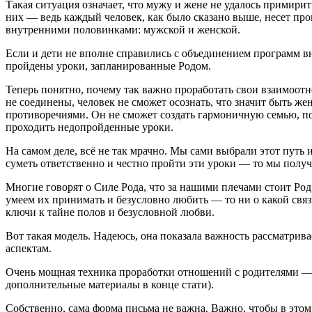
Такая ситуация означает, что мужу и жене не удалось примири
них — ведь каждый человек, как было сказано выше, несет п
внутренними половинками: мужской и женской.
Если и дети не вполне справились с объединением программ вну
пройдены уроки, запланированные Родом.
Теперь понятно, почему так важно проработать свои взаимоот
не соединены, человек не сможет осознать, что значит быть ж
противоречиями. Он не сможет создать гармоничную семью, пос
проходить недопройденные уроки.
На самом деле, всё не так мрачно. Мы сами выбрали этот путь
суметь ответственно и честно пройти эти уроки — то мы получ
Многие говорят о Силе Рода, что за нашими плечами стоит Род 
умеем их принимать и безусловно любить — то ни о какой связ
ключи к тайне полов и безусловной любви.
Вот такая модель. Надеюсь, она показала важность рассматрива
аспектам.
Очень мощная техника проработки отношений с родителями — э
дополнительные материалы в конце стати).
Собственно, сама форма письма не важна. Важно, чтобы в это