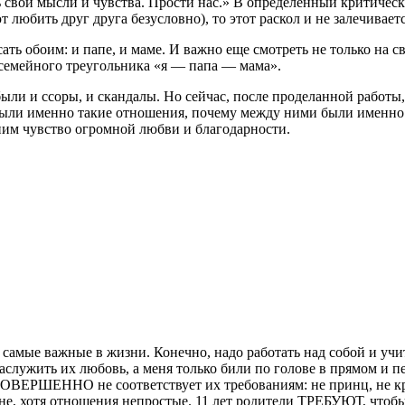
ть свои мысли и чувства. Прости нас.» В определенный критиче
 любить друг друга безусловно), то этот раскол и не залечиваетс
ть обоим: и папе, и маме. И важно еще смотреть не только на 
семейного треугольника «я — папа — мама».
и и ссоры, и скандалы. Но сейчас, после проделанной работы, 
и были именно такие отношения, почему между ними были именн
 ним чувство огромной любви и благодарности.
самые важные в жизни. Конечно, надо работать над собой и учитс
заслужить их любовь, а меня только били по голове в прямом и п
й СОВЕРШЕННО не соответствует их требованиям: не принц, не кр
 мне, хотя отношения непростые. 11 лет родители ТРЕБУЮТ, чтоб