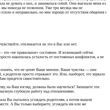
 не думать о них, и заниматься собой. Они выгнали меня из
 мы никогда не позвоним. Уже три месяца мы не
то плохо и неправильно, но мне хорошо от отсутствия общения с
вствуйте, откликается ли это в Вас или нет.
с — это «не правильное» состояние. И возникший сейчас
просто накопилась усталость от постоянных конфликтов, а не
 понять, что не ценят Ваше мнение, Ваши чувства — они
а родители просто отражают это. Или, наоборот, это зеркало
Вам придется самостоятельно.
ему, на Ваш взгляд, должны были научиться? Запишите эти
ерьезную глубокую работу над отношениями.
ачала Вы пытались угождать родителям, а потом вышли
месте. А Вы только выбираете, угождать им или же