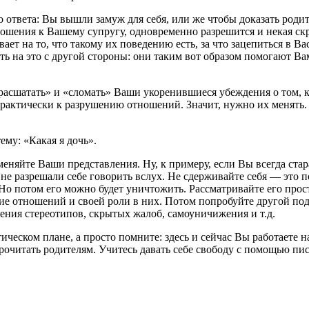
 ответа: Вы вышли замуж для себя, или же чтобы доказать роди
ношения к Вашему супругу, одновременно разрешится и некая ск
вает на то, что такому их поведению есть, за что зацепиться в Ва
ть на это с другой стороны: они таким вот образом помогают В
«расшатать» и «сломать» Ваши укоренившиеся убеждения о том, 
практически к разрушению отношений. Значит, нужно их менять.
ему: «Какая я дочь».
меняйте Ваши представления. Ну, к примеру, если Вы всегда ста
 не разрешали себе говорить вслух. Не сдерживайте себя — это 
Но потом его можно будет уничтожить. Рассматривайте его прос
ие отношений и своей роли в них. Потом попробуйте другой по
ения стереотипов, скрытых жалоб, самоуничижения и т.д.
тическом плане, а просто помните: здесь и сейчас Вы работаете
прочитать родителям. Учитесь давать себе свободу с помощью пи