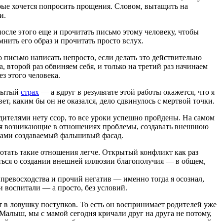
орые хочется попросить прощения. Словом, вытащить на
и.
осле этого еще и прочитать письмо этому человеку, чтобы
нить его образ и прочитать просто вслух.
 письмо написать непросто, если делать это действительно
 второй раз обвиняем себя, и только на третий раз начинаем
з этого человека.
крытый
страх
— а вдруг в результате этой работы окажется, что я
ет, каким бы он не оказался, дело сдвинулось с мертвой точки.
одителями нету ссор, то все уроки успешно пройдены. На самом
себя возникающие в отношениях проблемы, создавать внешнюю
одами создаваемый фальшивый фасад.
аботать такие отношения легче. Открытый конфликт как раз
иться о создании внешней иллюзии благополучия — в общем,
о превосходства и прочий негатив — именно тогда я осознал,
и воспитали — а просто, без условий.
т в ловушку поступков. То есть он воспринимает родителей уже
Малыш, мы с мамой сегодня кричали друг на друга не потому,