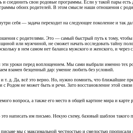
ть и соединить свои родовые программы. Если у такой пары есть
рограммы обоих родителей. В этом смысле наши отношения с р
три себя — задача переходит на следующее поколение и так дале
ношения с родителями. Это — самый быстрый путь к тому, чтоб
енщиной или мужчиной, не сможет начать исследовать тайну поло
кольку в нем самом нет баланса мужского и женского, и через 
 и эти уроки перед воплощением. Мы сами выбрали именно тех р
аем взамен безценный дар: умение любить без условий.
и т. д. Да, всё это верно. Но, нужно помнить, что ближайшие п
и с Родом не может быть и речи. Зато восстановление этой связ
емого вопроса, а также его место в общей картине мира и карте
то написать им письмо. Некую схему, базовый шаблон такого п
м письме мы с максимальной честностью и смелостью прописали 