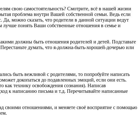
телям свою самостоятельность? Смотрите, всё в нашей жизни
рытая проблема внутри Вашей собственной семьи. Ведь если
с. Да, можно сказать, что родители в данной ситуации ведут
ам лучше понять Ваши собственные отношения в семье и
какими должны быть отношения родителей и детей. Подставьте
 Перестаньте думать, что я-должна-быть-хорошей-дочерью или
рались быть вежливой с родителями, то попробуйте написать
поможет докопаться до подавленных эмоций, если они есть.
то как технику освобождения сознания). Написав
дход к написанию письма и т.д. Перечитывайте написанные
 над своими отношениями, и меняете своё восприятие с помощью
сем.