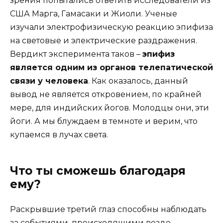
зрения попытались ответить исследователи из
США Марга, Гамасаки и Жиоли. Ученые
изучали электрофизическую реакцию эпифиза
на световые и электрические раздражения.
Вердикт эксперимента таков –
эпифиз
является одним из органов телепатической
связи у человека
. Как оказалось, данный
вывод не является откровением, по крайней
мере, для индийских йогов. Молодцы они, эти
йоги. А мы блуждаем в темноте и верим, что
купаемся в лучах света.
Что ты сможешь благодаря
ему?
Раскрывшие третий глаз способны наблюдать
за событиями, происходящими везде,