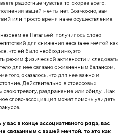
аете радостные чувства, то, скорее всего,
полнения вашей мечты нет. Возможно, вам
твий или просто время на ее осуществление.
 назовем ее Натальей, получилось слово
репятствий для снижения веса (а ее мечтой как
Все, что ей было необходимо, это
ить режим физической активности и следовать
 тело для нее связано с жизненным балансом,
е того, оказалось, что для нее важно и
тояние. Действительно, в стрессовых
ь» свою тревогу, раздражение или обиду… Как
ное слово-ассоциация может помочь увидеть
ракурсе.
 у вас в конце ассоциативного ряда, вас
е связанным с вашей мечтой, то это как