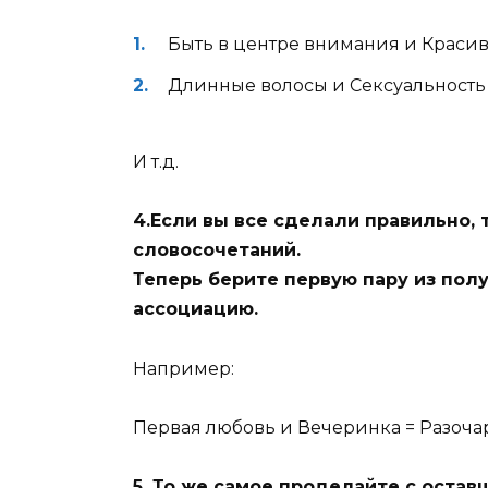
Быть в центре внимания и
Красив
Длинные волосы и
Сексуальность
И т.д.
4.Если вы все сделали правильно, 
словосочетаний.
Теперь берите первую пару из пол
ассоциацию.
Например:
Первая любовь и Вечеринка = Разоч
5. То же самое проделайте с остав