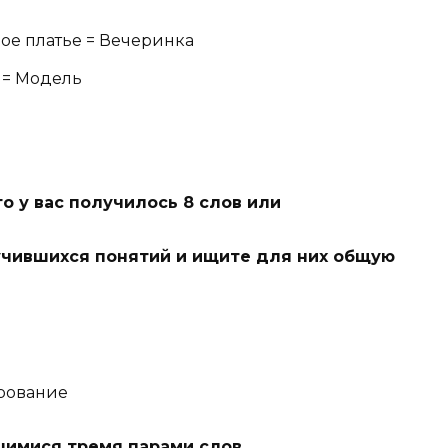
ое платье = Вечеринка
 = Модель
то у вас получилось 8 слов или
учившихся понятий и ищите для них общую
арование
шимися тремя парами слов.