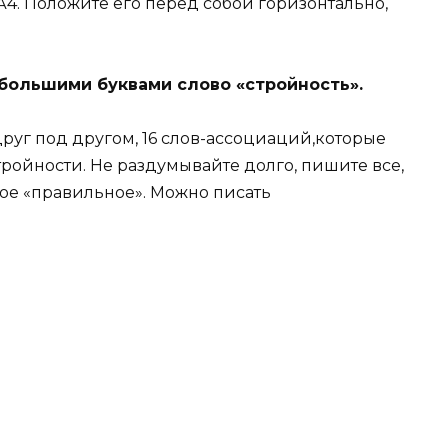
А4. Положите его перед собой горизонтально,
 большими буквами слово «стройность».
друг под другом, 16 слов-ассоциаций,которые
тройности. Не раздумывайте долго, пишите все,
амое «правильное». Можно писать