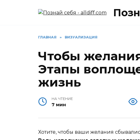
Перейти
Позна
к
содержанию
ГЛАВНАЯ
»
ВИЗУАЛИЗАЦИЯ
Чтобы желания
Этапы воплоще
жизнь
НА ЧТЕНИЕ
7 мин
Хотите, чтобы ваши желания сбывалис