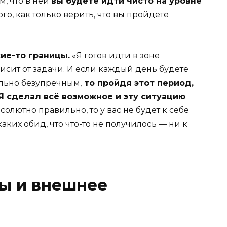
м, что в ней
вы будете идти чисто на уровне
ого, как только верить, что вы пройдете
ие-то границы.
«Я готов идти в зоне
ависит от задачи. И если каждый день будете
льно безупречным,
то пройдя этот период,
 Я сделал всё возможное и эту ситуацию
бсолютно правильно, то у вас не будет к себе
аких обид, что что-то не получилось — ни к
ты и внешнее