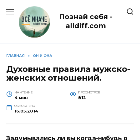
Перейти
к
Познай себя -
содержанию
alldiff.com
ГЛАВНАЯ
»
ОН И ОНА
Духовные правила мужско-
женских отношений.
НА ЧТЕНИЕ
ПРОСМОТРОВ
4 мин
812
ОБНОВЛЕНО
16.05.2014
Задумывались ли вы когда-нибудь о