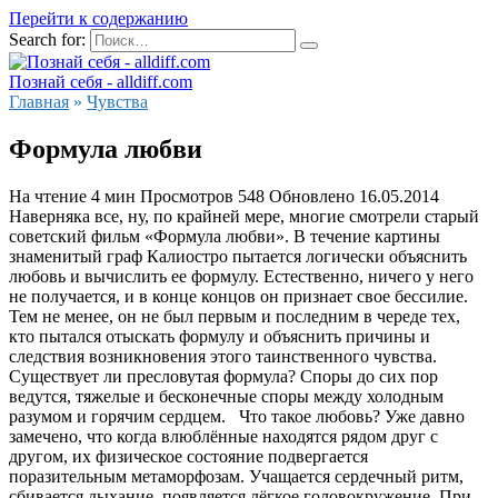
Перейти к содержанию
Search for:
Познай себя - alldiff.com
Главная
»
Чувства
Формула любви
На чтение
4 мин
Просмотров
548
Обновлено
16.05.2014
Наверняка все, ну, по крайней мере, многие смотрели старый
советский фильм «Формула любви». В течение картины
знаменитый граф Калиостро пытается логически объяснить
любовь и вычислить ее формулу. Естественно, ничего у него
не получается, и в конце концов он признает свое бессилие.
Тем не менее, он не был первым и последним в череде тех,
кто пытался отыскать формулу и объяснить причины и
следствия возникновения этого таинственного чувства.
Существует ли пресловутая формула? Споры до сих пор
ведутся, тяжелые и бесконечные споры между холодным
разумом и горячим сердцем. Что такое любовь? Уже давно
замечено, что когда влюблённые находятся рядом друг с
другом, их физическое состояние подвергается
поразительным метаморфозам. Учащается сердечный ритм,
сбивается дыхание, появляется лёгкое головокружение. При