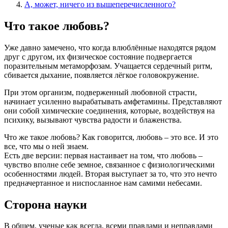
А, может, ничего из вышеперечисленного?
Что такое любовь?
Уже давно замечено, что когда влюблённые находятся рядом
друг с другом, их физическое состояние подвергается
поразительным метаморфозам. Учащается сердечный ритм,
сбивается дыхание, появляется лёгкое головокружение.
При этом организм, подверженный любовной страсти,
начинает усиленно вырабатывать амфетамины. Представляют
они собой химические соединения, которые, воздействуя на
психику, вызывают чувства радости и блаженства.
Что же такое любовь? Как говорится, любовь – это все. И это
все, что мы о ней знаем.
Есть две версии: первая настаивает на том, что любовь –
чувство вполне себе земное, связанное с физиологическими
особенностями людей. Вторая выступает за то, что это нечто
предначертанное и ниспосланное нам самими небесами.
Сторона науки
В общем, ученые как всегда, всеми правдами и неправдами