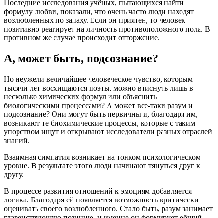
Последние исследования учёных, пытающихся найти
формулу любви, показали, что очень часто люди находят
возлюбленных по запаху. Если он приятен, то человек
позитивно реагирует на личность противоположного пола. В
противном же случае происходит отторжение.
А, может быть, подсознание?
Но неужели величайшее человеческое чувство, которым
тысячи лет восхищаются поэты, можно втиснуть лишь в
несколько химических формул или объяснить
биологическими процессами? А может все-таки разум и
подсознание? Они могут быть первичны и, благодаря им,
возникают те биохимические процессы, которые с таким
упорством ищут и открывают исследователи разных отраслей
знаний.
Взаимная симпатия возникает на тонком психологическом
уровне. В результате этого люди начинают тянуться друг к
другу.
В процессе развития отношений к эмоциям добавляется
логика. Благодаря ей появляется возможность критически
оценивать своего возлюбленного. Стало быть, разум занимает
главенствующую позицию, и именно он формирует общий