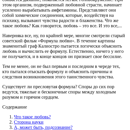
этом организм, подверженный любовной страсти, начинает
усиленно вырабатывать амфетамины. Представляют они
собой химические соединения, которые, воздействуя на
психику, вызывают чувства радости и блаженства. Что же
такое любовь? Как говорится, любовь – это все. И это все,...
Наверняка все, ну, по крайней мере, многие смотрели старый
советский фильм «Формула любви». В течение картины
знаменитый граф Калиостро пытается логически объяснить
любовь и вычислить ее формулу. Естественно, ничего у него
не получается, и в конце концов он признает свое бессилие.
Тем не менее, он не был первым и последним в череде тех,
кто пытался отыскать формулу и объяснить причины и
следствия возникновения этого таинственного чувства.
Существует ли пресловутая формула? Споры до сих пор
ведутся, тяжелые и бесконечные споры между холодным
разумом и горячим сердцем.
Содержание
Что такое любовь?
Сторона науки
А, может быть, подсознание?