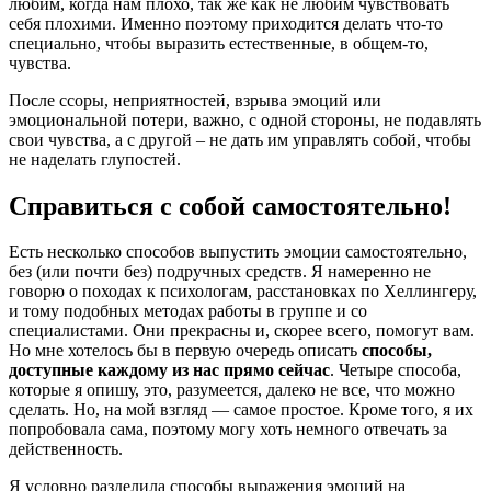
любим, когда нам плохо, так же как не любим чувствовать
себя плохими. Именно поэтому приходится делать что-то
специально, чтобы выразить естественные, в общем-то,
чувства.
После ссоры, неприятностей, взрыва эмоций или
эмоциональной потери, важно, с одной стороны, не подавлять
свои чувства, а с другой – не дать им управлять собой, чтобы
не наделать глупостей.
Справиться с собой самостоятельно!
Есть несколько способов выпустить эмоции самостоятельно,
без (или почти без) подручных средств. Я намеренно не
говорю о походах к психологам, расстановках по Хеллингеру,
и тому подобных методах работы в группе и со
специалистами. Они прекрасны и, скорее всего, помогут вам.
Но мне хотелось бы в первую очередь описать
способы,
доступные каждому из нас прямо сейчас
. Четыре способа,
которые я опишу, это, разумеется, далеко не все, что можно
сделать. Но, на мой взгляд — самое простое. Кроме того, я их
попробовала сама, поэтому могу хоть немного отвечать за
действенность.
Я условно разделила способы выражения эмоций на