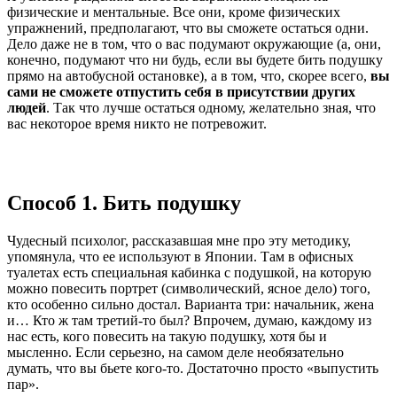
физические и ментальные. Все они, кроме физических
упражнений, предполагают, что вы сможете остаться одни.
Дело даже не в том, что о вас подумают окружающие (а, они,
конечно, подумают что ни будь, если вы будете бить подушку
прямо на автобусной остановке), а в том, что, скорее всего,
вы
сами не сможете отпустить себя в присутствии других
людей
. Так что лучше остаться одному, желательно зная, что
вас некоторое время никто не потревожит.
Способ 1. Бить подушку
Чудесный психолог, рассказавшая мне про эту методику,
упомянула, что ее используют в Японии. Там в офисных
туалетах есть специальная кабинка с подушкой, на которую
можно повесить портрет (символический, ясное дело) того,
кто особенно сильно достал. Варианта три: начальник, жена
и… Кто ж там третий-то был? Впрочем, думаю, каждому из
нас есть, кого повесить на такую подушку, хотя бы и
мысленно. Если серьезно, на самом деле необязательно
думать, что вы бьете кого-то. Достаточно просто «выпустить
пар».