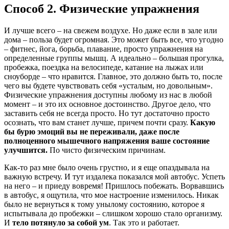
Способ 2. Физические упражнения
И лучше всего – на свежем воздухе. Но даже если в зале или
дома – польза будет огромная. Это может быть все, что угодно
– фитнес, йога, борьба, плавание, просто упражнения на
определенные группы мышц. А идеально – большая прогулка,
пробежка, поездка на велосипеде, катание на лыжах или
сноуборде – что нравится. Главное, это должно быть то, после
чего вы будете чувствовать себя «усталым, но довольным».
Физические упражнения доступны любому из нас в любой
момент – и это их основное достоинство. Другое дело, что
заставить себя не всегда просто. Но тут достаточно просто
осознать, что вам станет лучше, причем почти сразу.
Какую
бы бурю эмоций вы не переживали, даже после
полноценного мышечного напряжения ваше состояние
улучшится.
По чисто физическим причинам.
Как-то раз мне было очень грустно, и я еще опаздывала на
важную встречу. И тут издалека показался мой автобус. Успеть
на него – и приеду вовремя! Пришлось побежать. Ворвавшись
в автобус, я ощутила, что мое настроение изменилось. Никак
было не вернуться к тому унылому состоянию, которое я
испытывала до пробежки – слишком хорошо стало организму.
И
тело потянуло за собой ум
. Так это и работает.