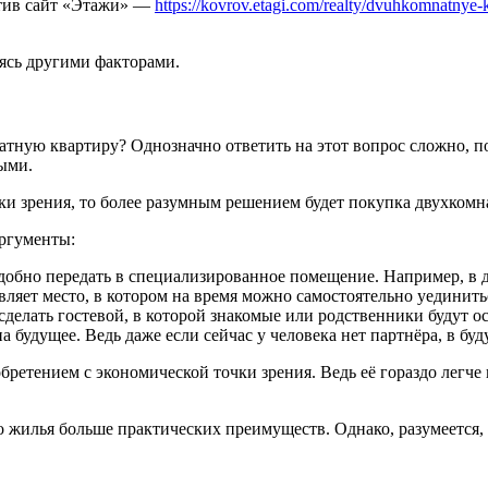
етив сайт «Этажи» —
https://kovrov.etagi.com/realty/dvuhkomnatnye-k
ясь другими факторами.
тную квартиру? Однозначно ответить на этот вопрос сложно, по
ыми.
чки зрения, то более разумным решением будет покупка двухком
ргументы:
добно передать в специализированное помещение. Например, в 
вляет место, в котором на время можно самостоятельно уединить
делать гостевой, в которой знакомые или родственники будут ос
 будущее. Ведь даже если сейчас у человека нет партнёра, в бу
ретением с экономической точки зрения. Ведь её гораздо легче
 жилья больше практических преимуществ. Однако, разумеется, 