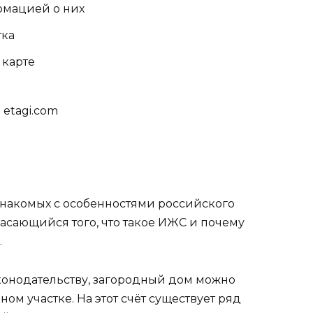
рмацией о них
тка
 карте
etagi.com
знакомых с особенностями российского
касающийся того, что такое ИЖС и почему
.
 законодательству, загородный дом можно
ом участке. На этот счёт существует ряд