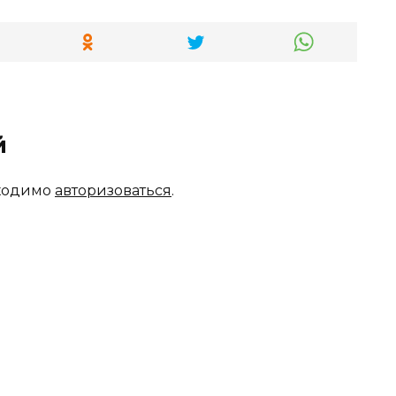
й
бходимо
авторизоваться
.
ам также может понравить
Когда выдают
льная одежда TOM