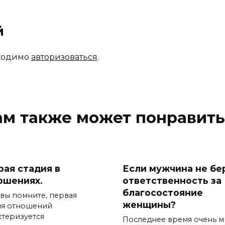
й
бходимо
авторизоваться
.
ам также может понравить
рая стадия в
Если мужчина не бе
ошениях.
ответственность за
благосостояние
 вы помните, первая
женщины?
ия отношений
ктеризуется
Последнее время очень м