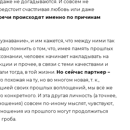
 даже не догадываются. И совсем не
редстоит счастливая любовь или даже
тречи происходят именно по причинам
«узнавание», и им кажется, что между ними так
 надо помнить о том, что, имея память прошлых
дсознании, человек начинает накладывать на
ции и прочее, в связи с теми качествами и
ли тогда, в той жизни.
Но сейчас партнер –
то похожая на ту, но во многом новая, т. к.,
нцией своих прошлых воплощений, мы всё же
о конкретного. И эта другая личность (а точнее,
ношения) совсем по-иному мыслят, чувствуют,
 отношения из прошлого могут продолжиться
 гроба.