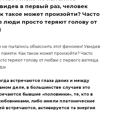
видев в первый раз, человек
ак такое может произойти? Часто
 люди просто теряют голову от
И
о не пытались объяснить этот феномен! Увидев
 памяти. Как такое может произойти? Часто
о теряют голову от любви с первого взгляда.
оды.
огда встречаются глаза двоих и между
самом деле, в большинстве случаев это
ечаются бывшие «половинки», те, кто в
любовниками, либо имели платонические
ей встречаются, активируется та энергия