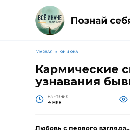
Перейти
к
содержанию
Познай себя 
ГЛАВНАЯ
»
ОН И ОНА
Кармические с
узнавания быв
НА ЧТЕНИЕ
4 мин
Любовь с первого взгляда