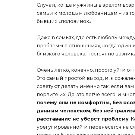
Случаи, когда мужчины в зрелом возра
семьи к молодым любовницам – из той
бывших «половинок».
Даже в семьях, где есть любовь межд
проблемы в отношениях, когда один и
близкого человека, постоянно возник
Очень легко, конечно, просто уйти от
Это самый простой выход, и, к сожал
советуют делать именно так: если ва
порвите их. Да, это легче всего, и мно
почему они не комфортны, без осо
данным человеком, без нейтрализа
расставание не уберет проблему
. 
урегулированной и перенесется на с