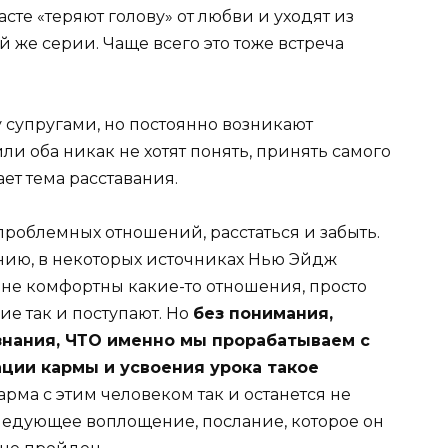
сте «теряют голову» от любви и уходят из
 же серии. Чаще всего это тоже встреча
у супругами, но постоянно возникают
ли оба никак не хотят понять, принять самого
ает тема расставания.
 проблемных отношений, расстаться и забыть.
ению, в некоторых источниках Нью Эйдж
м не комфортны какие-то отношения, просто
гие так и поступают. Но
без понимания,
знания, ЧТО именно мы прорабатываем с
ции кармы и усвоения урока такое
Карма с этим человеком так и останется не
ледующее воплощение, послание, которое он