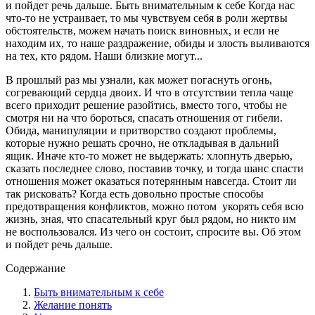
и пойдет речь дальше. Быть внимательным к себе Когда нас
что-то не устраивает, то мы чувствуем себя в роли жертвы
обстоятельств, можем начать поиск виновных, и если не
находим их, то наше раздражение, обиды и злость выливаются
на тех, кто рядом. Наши близкие могут...
В прошлый раз мы узнали, как может погаснуть огонь,
согревающий сердца двоих. И что в отсутствии тепла чаще
всего приходит решение разойтись, вместо того, чтобы не
смотря ни на что бороться, спасать отношения от гибели.
Обида, манипуляции и притворство создают проблемы,
которые нужно решать срочно, не откладывая в дальний
ящик. Иначе кто-то может не выдержать: хлопнуть дверью,
сказать последнее слово, поставив точку, и тогда шанс спасти
отношения может оказаться потерянным навсегда. Стоит ли
так рисковать? Когда есть довольно простые способы
предотвращения конфликтов, можно потом укорять себя всю
жизнь, зная, что спасательный круг был рядом, но никто им
не воспользовался. Из чего он состоит, спросите вы. Об этом
и пойдет речь дальше.
Содержание
Быть внимательным к себе
Желание понять