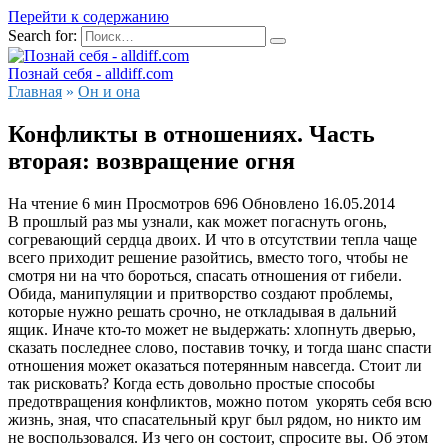
Перейти к содержанию
Search for:
Познай себя - alldiff.com
Главная
»
Он и она
Конфликты в отношениях. Часть
вторая: возвращение огня
На чтение
6 мин
Просмотров
696
Обновлено
16.05.2014
В прошлый раз мы узнали, как может погаснуть огонь,
согревающий сердца двоих. И что в отсутствии тепла чаще
всего приходит решение разойтись, вместо того, чтобы не
смотря ни на что бороться, спасать отношения от гибели.
Обида, манипуляции и притворство создают проблемы,
которые нужно решать срочно, не откладывая в дальний
ящик. Иначе кто-то может не выдержать: хлопнуть дверью,
сказать последнее слово, поставив точку, и тогда шанс спасти
отношения может оказаться потерянным навсегда. Стоит ли
так рисковать? Когда есть довольно простые способы
предотвращения конфликтов, можно потом укорять себя всю
жизнь, зная, что спасательный круг был рядом, но никто им
не воспользовался. Из чего он состоит, спросите вы. Об этом