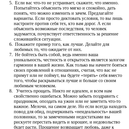
Если вас что-то не устраивает, скажите, что именно.
Попытайтесь объяснить это мягко и спокойно, дать
понять, что можно изменить и зачем. Предлагайте
варианты. Если просто диктовать условия, то вы лишь
настроите против себя тех, кто вам дорог. А если
объяснить возможные последствия, то человек
задумается, почувствует ответственность за решение
сложившейся ситуации.
Покажите пример того, как лучше. Делайте для
любимых то, что ожидаете от них.
Не бойтесь быть собой, ведь именно ваша
уникальность, честность и открытость является залогом
гармонии в вашей жизни. Как только вы начнете бояться
своих проявлений в отношениях, считая, что вас не
примут или не поймут, вы будете «терять» себя вместо
того, чтобы раскрываться лучше и больше со своим
любимым человеком.
Учитесь прощать. Никто не идеален, и всем нам
свойственно ошибаться. Можно забыть поздравить с
праздником, опоздать на ужин или не заметить что-то
важное. Мелочи, на самом деле. Но если всегда находить
повод для обид, подчеркивать «неидеальность» вашей
половинки, то за замеченными недостатками вы
рискуете перестать видеть и хорошее, и недовольство
будет расти. Прощение возвращает любовь, даже к