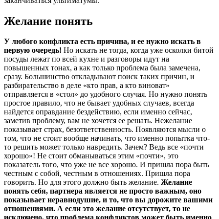
заканчиваться ультиматумы.
Желание понять
У любого конфликта есть причина, и ее нужно искать в
первую очередь!
Но искать не тогда, когда уже осколки битой
посуды лежат по всей кухне и разговоры идут на
повышенных тонах, а как только проблема была замечена,
сразу. Большинство откладывают поиск таких причин, и
разбирательство в деле «кто прав, а кто виноват»
отправляется в «стол» до удобного случая. Но нужно понять
простое правило, что не бывает удобных случаев, всегда
найдется оправдание бездействию, если именно сейчас,
заметив проблему, вам не хочется ее решать. Нежелание
показывает страх, безответственность. Появляются мысли о
том, что не стоит вообще начинать, что именно попытка что-
то решить может только навредить. Зачем? Ведь все «почти
хорошо»! Не стоит обманываться этим «почти», это
показатель того, что уже не все хорошо. И пришла пора быть
честным с собой, честным в отношениях. Пришла пора
говорить. Но для этого должно быть желание.
Желание
понять себя, партнера является не просто важным, оно
показывает неравнодушие, и то, что вы дорожите вашими
отношениями. А если это желание отсутствует, то не
исключено, что проблема конфликтов может быть именно