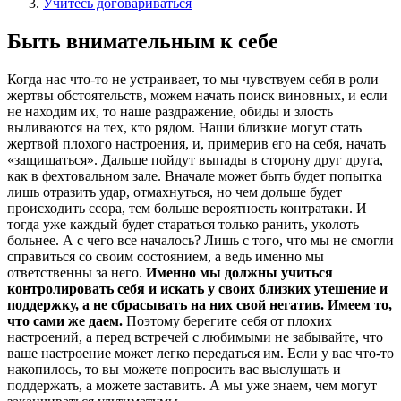
Учитесь договариваться
Быть внимательным к себе
Когда нас что-то не устраивает, то мы чувствуем себя в роли
жертвы обстоятельств, можем начать поиск виновных, и если
не находим их, то наше раздражение, обиды и злость
выливаются на тех, кто рядом. Наши близкие могут стать
жертвой плохого настроения, и, примерив его на себя, начать
«защищаться». Дальше пойдут выпады в сторону друг друга,
как в фехтовальном зале. Вначале может быть будет попытка
лишь отразить удар, отмахнуться, но чем дольше будет
происходить ссора, тем больше вероятность контратаки. И
тогда уже каждый будет стараться только ранить, уколоть
больнее. А с чего все началось? Лишь с того, что мы не смогли
справиться со своим состоянием, а ведь именно мы
ответственны за него.
Именно мы должны учиться
контролировать себя и искать у своих близких утешение и
поддержку, а не сбрасывать на них свой негатив. Имеем то,
что сами же даем.
Поэтому берегите себя от плохих
настроений, а перед встречей с любимыми не забывайте, что
ваше настроение может легко передаться им. Если у вас что-то
накопилось, то вы можете попросить вас выслушать и
поддержать, а можете заставить. А мы уже знаем, чем могут