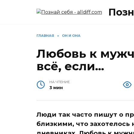
Перейти
Позна
к
содержанию
ГЛАВНАЯ
»
ОН И ОНА
Любовь к мужч
всё, если…
НА ЧТЕНИЕ
3 мин
Люди так часто пишут о п
близкими, что захотелось 
дневниках. Любовь к мужчи