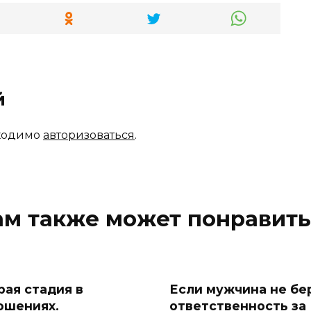
й
бходимо
авторизоваться
.
ам также может понравить
рая стадия в
Если мужчина не бе
ошениях.
ответственность за