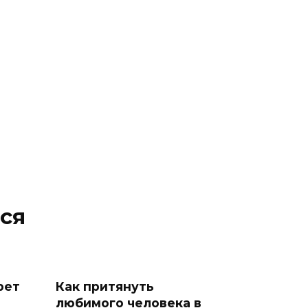
ся
рет
Как притянуть
любимого человека в