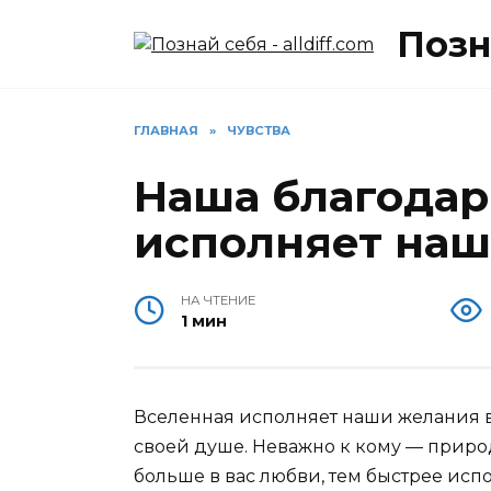
Перейти
Позна
к
содержанию
ГЛАВНАЯ
»
ЧУВСТВА
Наша благодар
исполняет на
НА ЧТЕНИЕ
1 мин
Вселенная исполняет наши желания в 
своей душе. Неважно к кому — приро
больше в вас любви, тем быстрее испо