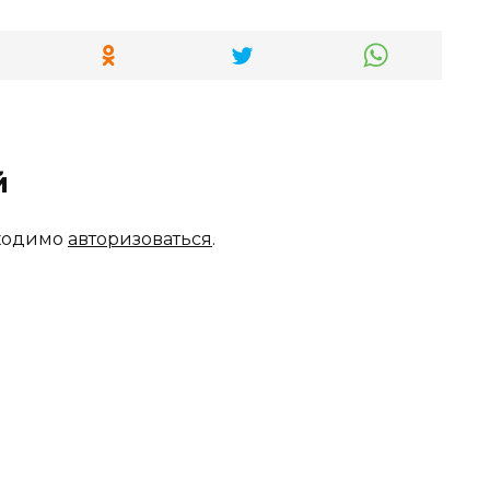
й
бходимо
авторизоваться
.