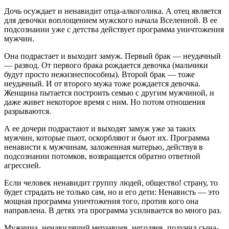
Дочь осуждает и ненавидит отца-алкоголика. А отец является
для девочки воплощением мужского начала Вселенной. В ее
подсознании уже с детства действует программа уничтожения
мужчин.
Она подрастает и выходит замуж. Первый брак — неудачный
— развод. От первого брака рождается девочка (мальчики
будут просто нежизнеспособны). Второй брак — тоже
неудачный. И от второго мужа тоже рождается девочка.
Женщина пытается построить семью с другим мужчиной, и
даже живет некоторое время с ним. Но потом отношения
разрываются.
А ее дочери подрастают и выходят замуж уже за таких
мужчин, которые пьют, оскорбляют и бьют их. Программа
ненависти к мужчинам, заложенная матерью, действуя в
подсознании потомков, возвращается обратно ответной
агрессией.
Если человек ненавидит группу людей, общество! страну, то
будет страдать не только сам, но и его дети: Ненависть — это
мощная программа уничтожения того, против кого она
направлена. В детях эта программа усиливается во много раз.
Мужчина, ненавидящий мерзавцев, негодяев, получил сына-