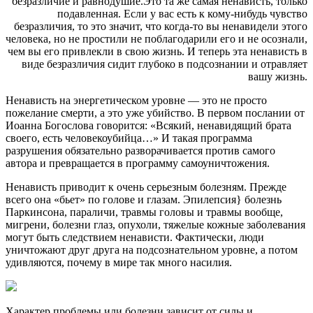
безразличие и равнодушие.Это та же самая ненависть, только
подавленная. Если у вас есть к кому-нибудь чувство
безразличия, то это значит, что когда-то вы ненавидели этого
человека, но не простили не поблагодарили его и не осознали,
чем вы его привлекли в свою жизнь. И теперь эта ненависть в
виде безразличия сидит глубоко в подсознании и отравляет
вашу жизнь.
Ненависть на энергетическом уровне — это не просто
пожелание смерти, а это уже убийство. В первом послании от
Иоанна Богослова говорится: «Всякий, ненавидящий брата
своего, есть человекоубийца…» И такая программа
разрушения обязательно разворачивается против самого
автора и превращается в программу самоуничтожения.
Ненависть приводит к очень серьезным болезням. Прежде
всего она «бьет» по голове и глазам. Эпилепсия} болезнь
Паркинсона, параличи, травмы головы и травмы вообще,
мигрени, болезни глаз, опухоли, тяжелые кожные заболевания
могут быть следствием ненависти. Фактически, люди
уничтожают друг друга на подсознательном уровне, а потом
удивляются, почему в мире так много насилия.
Характер проблемы или болезни зависит от силы и