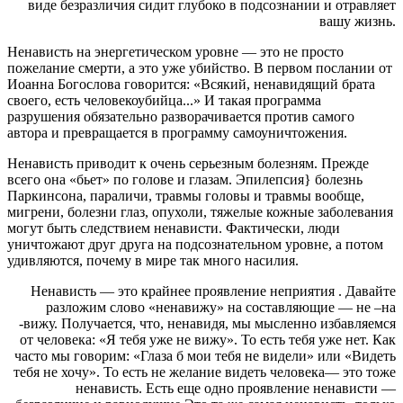
виде безразличия сидит глубоко в подсознании и отравляет
вашу жизнь.
Ненависть на энергетическом уровне — это не просто
пожелание смерти, а это уже убийство. В первом послании от
Иоанна Богослова говорится: «Всякий, ненавидящий брата
своего, есть человекоубийца...» И такая программа
разрушения обязательно разворачивается против самого
автора и превращается в программу самоуничтожения.
Ненависть приводит к очень серьезным болезням. Прежде
всего она «бьет» по голове и глазам. Эпилепсия} болезнь
Паркинсона, параличи, травмы головы и травмы вообще,
мигрени, болезни глаз, опухоли, тяжелые кожные заболевания
могут быть следствием ненависти. Фактически, люди
уничтожают друг друга на подсознательном уровне, а потом
удивляются, почему в мире так много насилия.
Ненависть — это крайнее проявление неприятия . Давайте
разложим слово «ненавижу» на составляющие — не –на
-вижу. Получается, что, ненавидя, мы мысленно избавляемся
от человека: «Я тебя уже не вижу». То есть тебя уже нет. Как
часто мы говорим: «Глаза б мои тебя не видели» или «Видеть
тебя не хочу». То есть не желание видеть человека— это тоже
ненависть. Есть еще одно проявление ненависти —