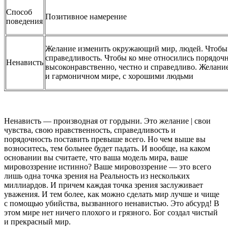
Способ
Позитивное намерение
поведения
Желание изменить окружающий мир, людей. Чтобы
справедливость. Чтобы ко мне относились порядочн
Ненависть
высоконравственно, честно и справедливо. Желани
и гармоничном мире, с хорошими людьми
Ненависть — производная от гордыни. Это желание | свои
чувства, свою нравственность, справедливость и
порядочность поставить превыше всего. Но чем выше вы
возноситесь, тем больнее будет падать. И вообще, на каком
основании вы считаете, что ваша модель мира, ваше
мировоззрение истинно? Ваше мировоззрение — это всего
лишь одна точка зрения на Реальность из нескольких
миллиардов. И причем каждая точка зрения заслуживает
уважения. И тем более, как можно сделать мир лучше и чище
с помощью убийства, вызванного ненавистью. Это абсурд! В
этом мире нет ничего плохого и грязного. Бог создал чистый
и прекрасный мир.