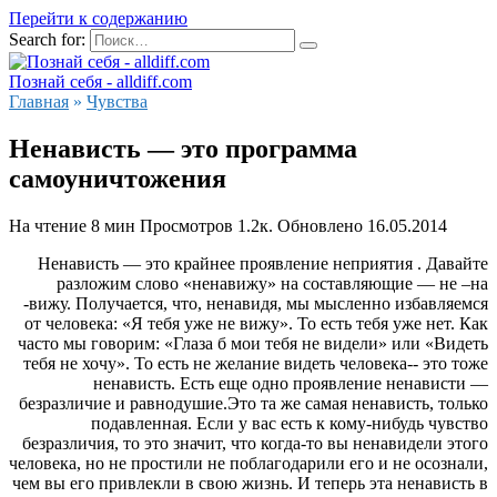
Перейти к содержанию
Search for:
Познай себя - alldiff.com
Главная
»
Чувства
Ненависть — это программа
самоуничтожения
На чтение
8 мин
Просмотров
1.2к.
Обновлено
16.05.2014
Ненависть — это крайнее проявление неприятия . Давайте
разложим слово «ненавижу» на составляющие — не –на
-вижу. Получается, что, ненавидя, мы мысленно избавляемся
от человека: «Я тебя уже не вижу». То есть тебя уже нет. Как
часто мы говорим: «Глаза б мои тебя не видели» или «Видеть
тебя не хочу». То есть не желание видеть человека-- это тоже
ненависть. Есть еще одно проявление ненависти —
безразличие и равнодушие.Это та же самая ненависть, только
подавленная. Если у вас есть к кому-нибудь чувство
безразличия, то это значит, что когда-то вы ненавидели этого
человека, но не простили не поблагодарили его и не осознали,
чем вы его привлекли в свою жизнь. И теперь эта ненависть в