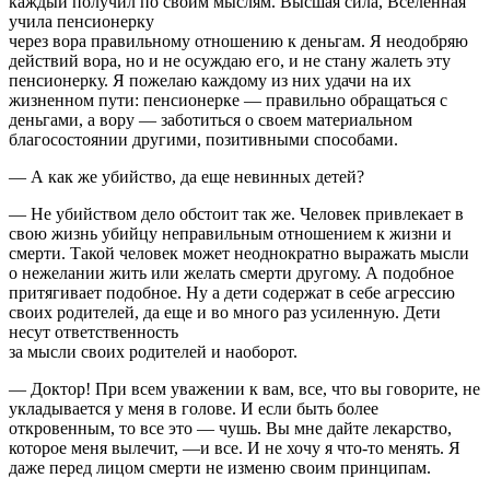
каждый получил по своим мыслям. Высшая сила, Вселенная
учила пенсионерку
через вора правильному отношению к деньгам. Я неодобряю
действий вора, но и не осуждаю его, и не стану жалеть эту
пенсионерку. Я пожелаю каждому из них удачи на их
жизненном пути: пенсионерке — правильно обращаться с
деньгами, а вору — заботиться о своем материальном
благосостоянии другими, позитивными способами.
— А как же убийство, да еще невинных детей?
— Не убийством дело обстоит так же. Человек привлекает в
свою жизнь убийцу неправильным отношением к жизни и
смерти. Такой человек может неоднократно выражать мысли
о нежелании жить или желать смерти другому. А подобное
притягивает подобное. Ну а дети содержат в себе агрессию
своих родителей, да еще и во много раз усиленную. Дети
несут ответственность
за мысли своих родителей и наоборот.
— Доктор! При всем уважении к вам, все, что вы говорите, не
укладывается у меня в голове. И если быть более
откровенным, то все это — чушь. Вы мне дайте лекарство,
которое меня вылечит, —и все. И не хочу я что-то менять. Я
даже перед лицом смерти не изменю своим принципам.