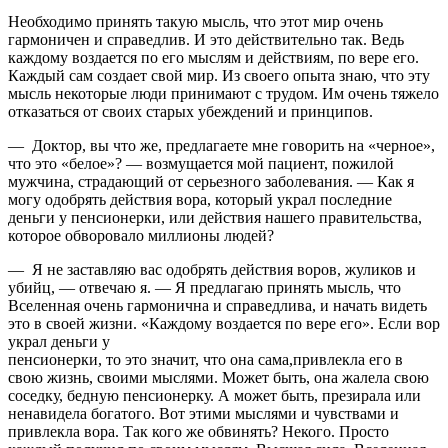
Необходимо принять такую мысль, что этот мир очень
гармоничен и справедлив. И это действительно так. Ведь
каждому воздается по его мыслям и действиям, по вере его.
Каждый сам создает свой мир. Из своего опыта знаю, что эту
мысль некоторые люди принимают с трудом. Им очень тяжело
отказаться от своих старых убеждений и принципов.
— Доктор, вы что же, предлагаете мне говорить на «черное»,
что это «белое»? — возмущается мой пациент, пожилой
мужчина, страдающий от серьезного заболевания. — Как я
могу одобрять действия вора, который украл последние
деньги у пенсионерки, или действия нашего правительства,
которое обворовало миллионы людей?
— Я не заставляю вас одобрять действия воров, жуликов и
убийц, — отвечаю я. — Я предлагаю принять мысль, что
Вселенная очень гармонична и справедлива, и начать видеть
это в своей жизни. «Каждому воздается по вере его». Если вор
украл деньги у
пенсионерки, то это значит, что она сама,привлекла его в
свою жизнь, своими мыслями. Может быть, она жалела свою
соседку, бедную пенсионерку. А может быть, презирала или
ненавидела богатого. Вот этими мыслями и чувствами и
привлекла вора. Так кого же обвинять? Некого. Просто