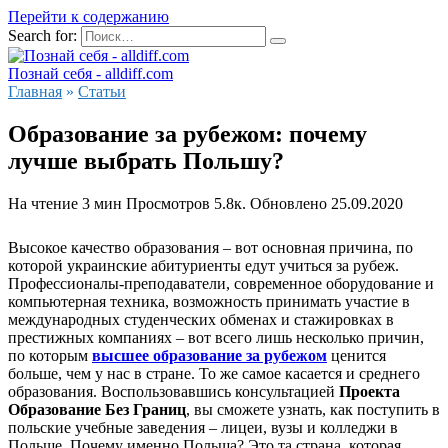
Перейти к содержанию
Search for:
Познай себя - alldiff.com
Главная
»
Статьи
Образование за рубежом: почему
лучше выбрать Польшу?
На чтение
3 мин
Просмотров
5.8к.
Обновлено
25.09.2020
Высокое качество образования – вот основная причина, по
которой украинские абитуриенты едут учиться за рубеж.
Профессионалы-преподаватели, современное оборудование и
компьютерная техника, возможность принимать участие в
международных студенческих обменах и стажировках в
престижных компаниях – вот всего лишь несколько причин,
по которым
высшее образование за рубежом
ценится
больше, чем у нас в стране. То же самое касается и среднего
образования. Воспользовавшись консультацией
Проекта
Образование Без Границ
, вы сможете узнать, как поступить в
польские учебные заведения – лицеи, вузы и колледжи в
Польше. Почему именно Польша? Это та страна, которая