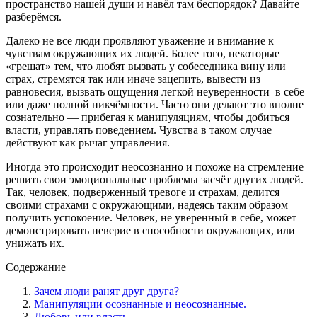
пространство нашей души и навёл там беспорядок? Давайте
разберёмся.
Далеко не все люди проявляют уважение и внимание к
чувствам окружающих их людей. Более того, некоторые
«грешат» тем, что любят вызвать у собеседника вину или
страх, стремятся так или иначе зацепить, вывести из
равновесия, вызвать ощущения легкой неуверенности в себе
или даже полной никчёмности. Часто они делают это вполне
сознательно — прибегая к манипуляциям, чтобы добиться
власти, управлять поведением. Чувства в таком случае
действуют как рычаг управления.
Иногда это происходит неосознанно и похоже на стремление
решить свои эмоциональные проблемы засчёт других людей.
Так, человек, подверженный тревоге и страхам, делится
своими страхами с окружающими, надеясь таким образом
получить успокоение. Человек, не уверенный в себе, может
демонстрировать неверие в способности окружающих, или
унижать их.
Содержание
Зачем люди ранят друг друга?
Манипуляции осознанные и неосознанные.
Любовь или власть.