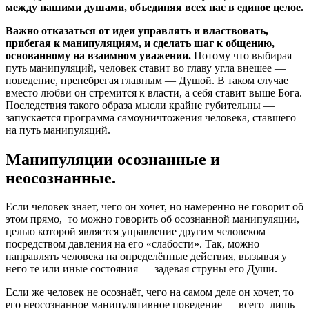
между нашими душами, объединяя всех нас в единое целое.
Важно отказаться от идеи управлять и властвовать,
прибегая к манипуляциям, и сделать шаг к общению,
основанному на взаимном уважении.
Потому что выбирая
путь манипуляций, человек ставит во главу угла внешее —
поведение, пренебрегая главным — Душой. В таком случае
вместо любви он стремится к власти, а себя ставит выше Бога.
Последствия такого образа мысли крайне губительны —
запускается программа самоуничтожения человека, ставшего
на путь манипуляций.
Манипуляции осознанные и
неосознанные.
Если человек знает, чего он хочет, но намеренно не говорит об
этом прямо, то можно говорить об осознанной манипуляции,
целью которой является управление другим человеком
посредством давления на его «слабости». Так, можно
направлять человека на определённые действия, вызывая у
него те или иные состояния — задевая струны его Души.
Если же человек не осознаёт, чего на самом деле он хочет, то
его неосознанное манипулятивное поведение — всего лишь