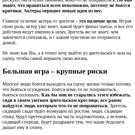
знают, что нравиться всем невозможно, поэтому не боятся
критики. Актеры черпают новые идеи из нее.
Главное отличие актера от зрителя –
это наличие цели
. Играя
свою роль, актер уже знает, какой будет финал пьесы, и все его
действия ведут именно к нему. Зритель же не знает, чем
закончится спектакль, и с каким чувством он отправится
домой.
Не знаю как Вы, а я точно хочу выйти из зрительского зала на
сцену, чтобы самой вершить свою жизнь.
Большая игра – крупные риски
Многие люди боятся выходить на сцену жизни только потому,
что бояться осуждения, боятся кому-то не понравиться,
бояться оплошать.
Как бы они не старались этого избежать,
сидя в своем уютном зрительском креслице, все равно
найдутся люди, которым что-то не понравиться.
Зритель,
сидящий сзади будет возмущен их ростом, люди, сидящие
сбоку, будут претендовать на часть подлокотника, а человек,
сидящий спереди, будет раздражен тем, что наши бедолаги
дышат ему в спину.