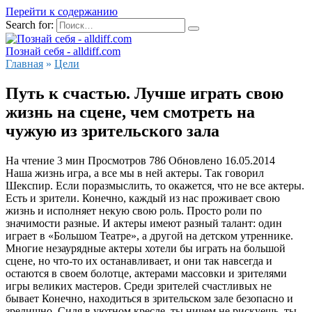
Перейти к содержанию
Search for:
Познай себя - alldiff.com
Главная
»
Цели
Путь к счастью. Лучше играть свою
жизнь на сцене, чем смотреть на
чужую из зрительского зала
На чтение
3 мин
Просмотров
786
Обновлено
16.05.2014
Наша жизнь игра, а все мы в ней актеры. Так говорил
Шекспир. Если поразмыслить, то окажется, что не все актеры.
Есть и зрители. Конечно, каждый из нас проживает свою
жизнь и исполняет некую свою роль. Просто роли по
значимости разные. И актеры имеют разный талант: один
играет в «Большом Театре», а другой на детском утреннике.
Многие незаурядные актеры хотели бы играть на большой
сцене, но что-то их останавливает, и они так навсегда и
остаются в своем болотце, актерами массовки и зрителями
игры великих мастеров. Среди зрителей счастливых не
бывает Конечно, находиться в зрительском зале безопасно и
зрелищно. Сидя в уютном кресле, ты ничем не рискуешь, ты