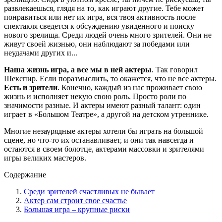
развлекаешься, глядя на то, как играют другие. Тебе может
понравиться или нет их игра, вся твоя активность после
спектакля сведется к обсуждению увиденного и поиску
нового зрелища. Среди людей очень много зрителей. Они не
живут своей жизнью, они наблюдают за победами или
неудачами других и...
Наша жизнь игра, а все мы в ней актеры
. Так говорил
Шекспир. Если поразмыслить, то окажется, что не все актеры.
Есть и зрители
. Конечно, каждый из нас проживает свою
жизнь и исполняет некую свою роль. Просто роли по
значимости разные. И актеры имеют разный талант: один
играет в «Большом Театре», а другой на детском утреннике.
Многие незаурядные актеры хотели бы играть на большой
сцене, но что-то их останавливает, и они так навсегда и
остаются в своем болотце, актерами массовки и зрителями
игры великих мастеров.
Содержание
Среди зрителей счастливых не бывает
Актер сам строит свое счастье
Большая игра – крупные риски