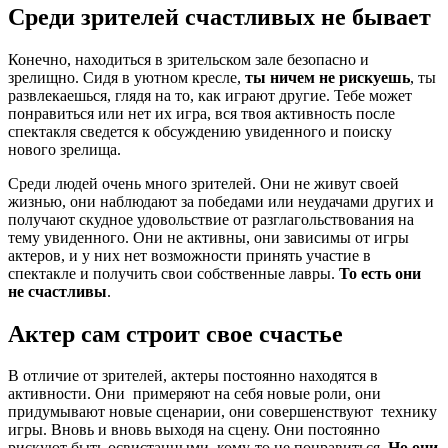
Среди зрителей счастливых не бывает
Конечно, находиться в зрительском зале безопасно и
зрелищно. Сидя в уютном кресле,
ты ничем не рискуешь
, ты
развлекаешься, глядя на то, как играют другие. Тебе может
понравиться или нет их игра, вся твоя активность после
спектакля сведется к обсуждению увиденного и поиску
нового зрелища.
Среди людей очень много зрителей. Они не живут своей
жизнью, они наблюдают за победами или неудачами других и
получают скудное удовольствие от разглагольствования на
тему увиденного. Они не активны, они зависимы от игры
актеров, и у них нет возможности принять участие в
спектакле и получить свои собственные лавры.
То есть они
не счастливы
.
Актер сам строит свое счастье
В отличие от зрителей, актеры постоянно находятся в
активности. Они примеряют на себя новые роли, они
придумывают новые сценарии, они совершенствуют технику
игры. Вновь и вновь выходя на сцену. Они постоянно
рискуют быть освистанными, кому-то не понравиться.
Но они