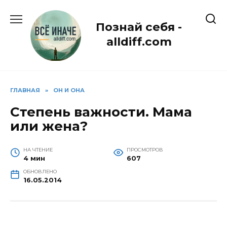
Перейти
к
Познай себя -
содержанию
alldiff.com
ГЛАВНАЯ
»
ОН И ОНА
Степень важности. Мама
или жена?
НА ЧТЕНИЕ
ПРОСМОТРОВ
4 мин
607
ОБНОВЛЕНО
16.05.2014