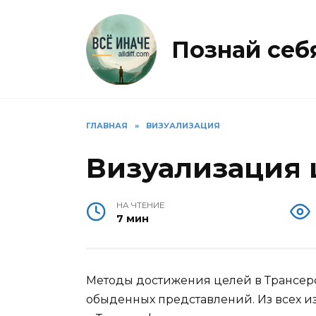
Перейти
к
содержанию
Познай себя 
ГЛАВНАЯ
»
ВИЗУАЛИЗАЦИЯ
Визуализация 
НА ЧТЕНИЕ
7 мин
Методы достижения целей в Трансерф
обыденных представлений. Из всех и