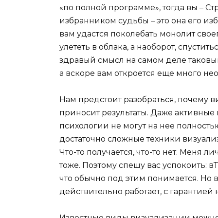
«по полной программе», тогда вы – С
избранником судьбы – это она его изб
вам удастся поколебать монолит своег
улететь в облака, а наоборот, спусти
здравый смысл на самом деле таковым
а вскоре вам откроется еще много не
Нам предстоит разобраться, почему в
приносит результаты. Даже активны
психологии не могут на нее полностью
достаточно сложные техники визуали
Что-то получается, что-то нет. Меня ли
тоже. Поэтому спешу вас успокоить: в
что обычно под этим понимается. Но
действительно работает, с гарантией
Известные виды визуализации можно 