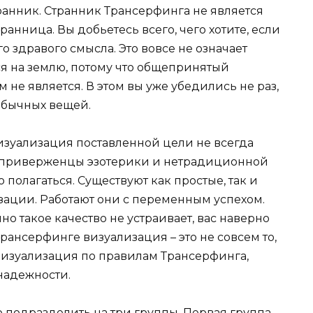
транник. Странник Трансерфинга не является
ранница. Вы добьетесь всего, чего хотите, если
о здравого смысла. Это вовсе не означает
ться на землю, потому что общепринятый
 не является. В этом вы уже убедились не раз,
обычных вещей.
изуализация поставленной цели не всегда
е приверженцы эзотерики и нетрадиционной
 полагаться. Существуют как простые, так и
зации. Работают они с переменным успехом.
чно такое качество не устраивает, вас наверно
Трансерфинге визуализация – это не совсем то,
 визуализация по правилам Трансерфинга,
 надежности.
подразделить на три группы. Первая группа –