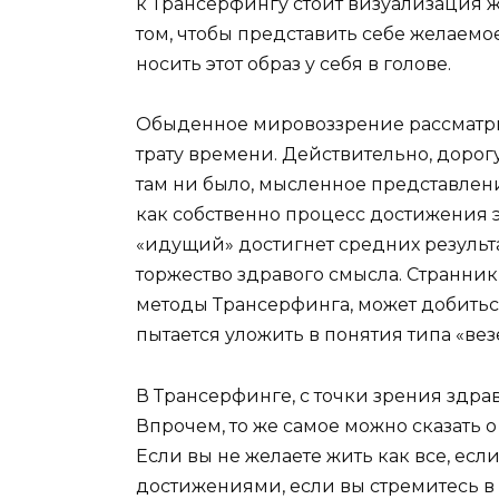
к Трансерфингу стоит визуализация 
том, чтобы представить себе желаемо
носить этот образ у себя в голове.
Обыденное мировоззрение рассматр
трату времени. Действительно, дорогу 
там ни было, мысленное представлен
как собственно процесс достижения эт
«идущий» достигнет средних результат
торжество здравого смысла. Странни
методы Трансерфинга, может добитьс
пытается уложить в понятия типа «вез
В Трансерфинге, с точки зрения здрав
Впрочем, то же самое можно сказать 
Если вы не желаете жить как все, ес
достижениями, если вы стремитесь в