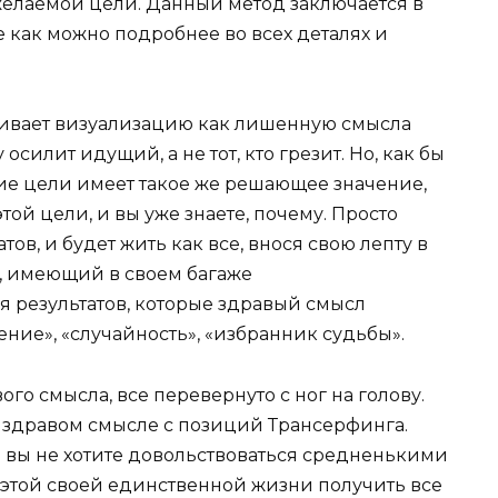
желаемой цели. Данный метод заключается в
е как можно подробнее во всех деталях и
ивает визуализацию как лишенную смысла
осилит идущий, а не тот, кто грезит. Но, как бы
ие цели имеет такое же решающее значение,
ой цели, и вы уже знаете, почему. Просто
ов, и будет жить как все, внося свою лепту в
к, имеющий в своем багаже
я результатов, которые здравый смысл
ение», «случайность», «избранник судьбы».
ого смысла, все перевернуто с ног на голову.
о здравом смысле с позиций Трансерфинга.
ли вы не хотите довольствоваться средненькими
 этой своей единственной жизни получить все