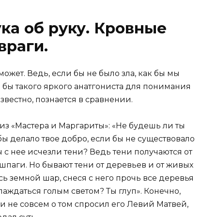
ка об руку. Кровные
враги.
может. Ведь, если бы не было зла, как бы мы
 бы такого яркого анатгониста для понимания
известно, познается в сравнении.
из «Мастера и Маргариты»: «Не будешь ли ты
бы делало твое добро, если бы не существовало
бы с нее исчезли тени? Ведь тени получаются от
 шпаги. Но бывают тени от деревьев и от живых
сь земной шар, снеся с него прочь все деревья
лаждаться голым светом? Ты глуп». Конечно,
и не совсем о том спросил его Левий Матвей,