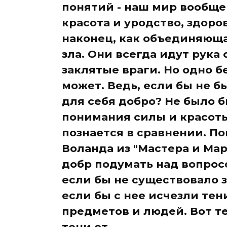
понятий - наш мир вообще 
красота и уродство, здоровь
наконец, как объединяюща
зла. Они всегда идут рука 
заклятые враги. Но одно б
может. Ведь, если бы не б
для себя добро? Не было б
понимания силы и красоты 
познается в сравнении. П
Воланда из "Мастера и Мар
добр подумать над вопросо
если бы не существовало з
если бы с нее исчезли тен
предметов и людей. Вот т
тени от...