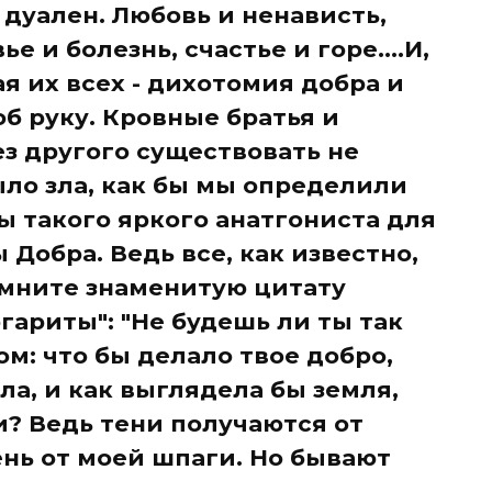
дуален. Любовь и ненависть,
е и болезнь, счастье и горе....И,
я их всех - дихотомия добра и
об руку. Кровные братья и
ез другого существовать не
ыло зла, как бы мы определили
ы такого яркого анатгониста для
Добра. Ведь все, как известно,
омните знаменитую цитату
гариты": "Не будешь ли ты так
м: что бы делало твое добро,
ла, и как выглядела бы земля,
и? Ведь тени получаются от
ень от моей шпаги. Но бывают