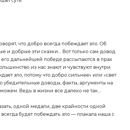
дал суть.
оворят, что добро всегда побеждает зло. Об
ые и добрые эти сказки… Вот только сам довод
о его дальнейшей победе рассыпаются в прах
льшинство из нас знают и чувствуют внутри
дает зло, потому что добро сильнее
»
или
«
свет
о убедительные доводы, факты, аргументы на
 можем. Ведь в жизни все далеко не так…
казать, одной медали, две крайности одной
всегда будет побеждать зло — плакала наша с