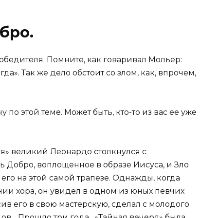
обро.
победителя. Помните, как говаривал Мольер:
да». Так же дело обстоит со злом, как, впрочем,
по этой теме. Может быть, кто-то из вас ее уже
я» великий Леонардо столкнулся с
ь Добро, воплощенное в образе Иисуса, и Зло
его на этой самой трапезе. Однажды, когда
ии хора, он увидел в одном из юных певчих
ив его в свою мастерскую, сделал с молодого
дов….Прошло три года…»Тайная вечеря» была