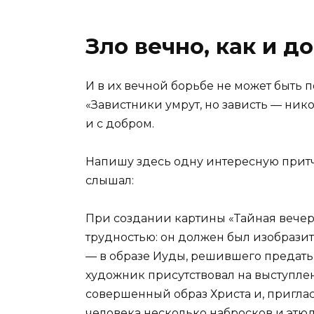
Зло вечно, как и д
И в их вечной борьбе не может быть 
«Завистники умрут, но зависть — никог
и с добром.
Напишу здесь одну интересную притчу 
слышал:
При создании картины «Тайная вечер
трудностью: он должен был изобразит
— в образе Иуды, решившего предать 
художник присутствовал на выступлен
совершенный образ Христа и, приглас
человека несколько набросков и этю