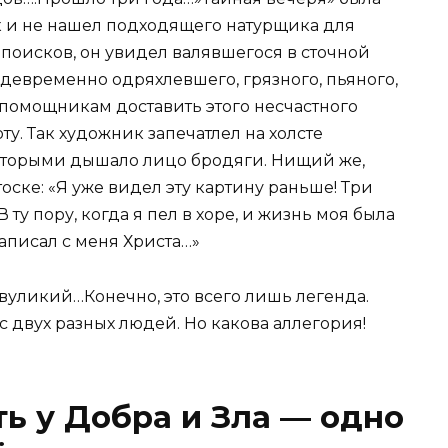
ак и не нашел подходящего натурщика для
 поисков, он увидел валявшегося в сточной
девременно одряхлевшего, грязного, пьяного,
 помощникам доставить этого несчастного
ту. Так художник запечатлел на холсте
 которыми дышало лицо бродяги. Нищий же,
тоске: «Я уже видел эту картину раньше! Три
 В ту пору, когда я пел в хоре, и жизнь моя была
аписал с меня Христа…»
 Двуликий…Конечно, это всего лишь легенда.
с двух разных людей. Но какова аллегория!
ь у Добра и Зла — одно