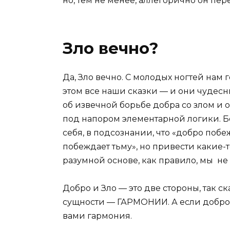
но, тем не менее, аллегорично он пере
Зло вечно?
Да, Зло вечно. С молодых ногтей нам г
этом все наши сказки — и они чудесн
об извечной борьбе добра со злом и 
под напором элементарной логики. Бо
себя, в подсознании, что
«
добро побеж
побеждает тьму
»,
но привести какие-т
разумной основе, как правило, мы не
Добро и Зло — это две стороны, так с
сущности — ГАРМОНИИ. А если добро 
вами гармония.