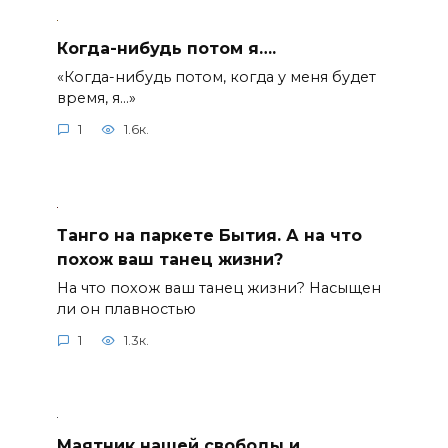
Когда-нибудь потом я….
«Когда-нибудь потом, когда у меня будет
время, я…»
1
1.6к.
Танго на паркете Бытия. А на что
похож ваш танец жизни?
На что похож ваш танец жизни? Насыщен
ли он плавностью
1
1.3к.
Маятник нашей свободы и