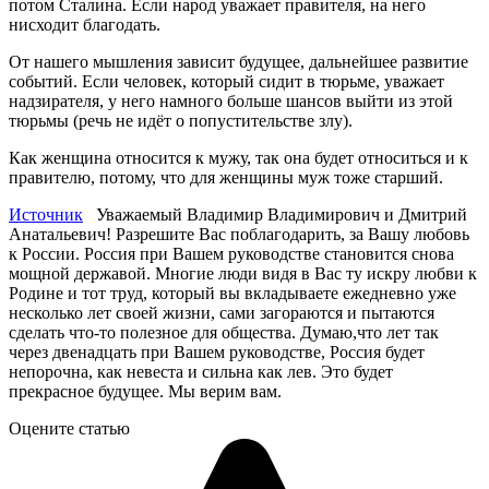
потом Сталина. Если народ уважает правителя, на него
нисходит благодать.
От нашего мышления зависит будущее, дальнейшее развитие
событий. Если человек, который сидит в тюрьме, уважает
надзирателя, у него намного больше шансов выйти из этой
тюрьмы (речь не идёт о попустительстве злу).
Как женщина относится к мужу, так она будет относиться и к
правителю, потому, что для женщины муж тоже старший.
Источник
Уважаемый Владимир Владимирович и Дмитрий
Анатальевич! Разрешите Вас поблагодарить, за Вашу любовь
к России. Россия при Вашем руководстве становится снова
мощной державой. Многие люди видя в Вас ту искру любви к
Родине и тот труд, который вы вкладываете ежедневно уже
несколько лет своей жизни, сами загораются и пытаются
сделать что-то полезное для общества. Думаю,что лет так
через двенадцать при Вашем руководстве, Россия будет
непорочна, как невеста и сильна как лев. Это будет
прекрасное будущее. Мы верим вам.
Оцените статью