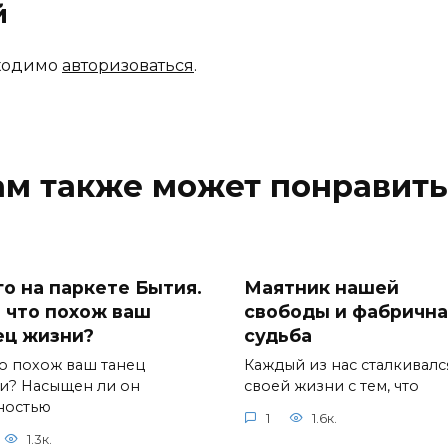
й
бходимо
авторизоваться
.
ам также может понравить
го на паркете Бытия.
Маятник нашей
а что похож ваш
свободы и фабрична
ец жизни?
судьба
то похож ваш танец
Каждый из нас сталкивалс
и? Насыщен ли он
своей жизни с тем, что
ностью
1
1.6к.
1.3к.