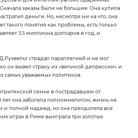
. Сначала заказы были не большие. Она купила
астратил деньги. Но, несмотря ни на что, она
нет такого понятия как проблемы, есть только
авляет 3.5 миллиона долларов в год, и
Рузвельт страдал параплегией и не мог
ко он вывел страну из «великой депрессии» и
з самых уважаемых политиков.
гритянской семье в пострадавшем от
0 лет она заболела полиомиелитом, жизнь не
 и полной надежд, но она преодолела все
ких играх в Риме выиграла три золотые