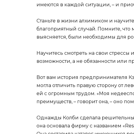
имеются в каждой ситуации, – и прио
Станьте в жизни алхимиком и научит
благоприятный случай. Помните, что 
выясняется, были необходимы для рос
Научитесь смотреть на свои стрессы 
возможности, а не обязанности или п
Вот вам история предпринимателя Кэ
могла отличить правую сторону от лев
ей с огромным трудом. «Моя недеесп
преимуществ, – говорит она, – оно по
Однажды Колби сделала решительный
она основала фирму с названием «Reso
Она составила каталог имеющихся ре