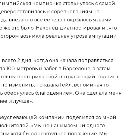
олимпийская чемпионка столкнулась с самой
Деверс готовилась к соревнованиям на
гда внезапно все ее тело покрылось язвами.
то же это было. Наконец диагностировали , что
 котором возникла реальная угроза ампутации
сего 2 дня, когда она начала поправляться.
ла 100-метровый забег в Барселоне, а затем
 толпы повторила свой потрясающий подвиг в
то-то изменить, – сказала Гейл, вспоминая то
ть обернулась благодеянием. Она сделала меня
нее и лучше».
реуспевающей компании поделился со мной
сполнителей. «Мы не нанимаем ни одного
изни хотя бы одно крупное поражение. Мы