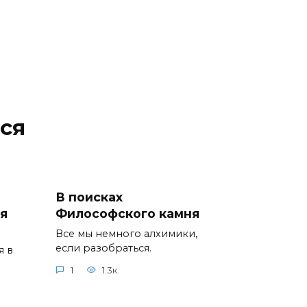
ся
В поисках
я
Философского камня
Все мы немного алхимики,
если разобраться.
я в
1
1.3к.