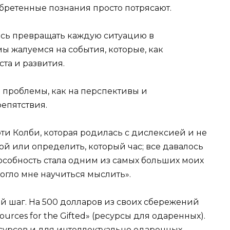
бретенные познания просто потрясают.
есь превращать каждую ситуацию в
мы жалуемся на события, которые, как
та и развития.
и проблемы, как на перспективы и
репятствия.
ти Колби, которая родилась с дислексией и не
ой или определить, который час; все давалось
особность стала одним из самых больших моих
могло мне научиться мыслить».
 шаг. На 500 долларов из своих сбережений
urces for the Gifted» (ресурсы для одаренных).
сурсов и для интеллектуально одаренных