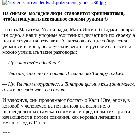
На снимке: молодые люди становится кришнаитами,
чтобы пощупать неведанное своими руками ©
То есть Махатмы, Упанишады, Маха-Йоги и бабаджи говорят
им одно, а наши упорные эзочтеники делают все по-своему, а
потом сетуют на результат. А на тусовках, где собираются
украинские йоги, белорусские веганы и русские саньясины
можно услышать такие разговоры:
— Ну и как тебе адвайта?
— Знаешь, что-то не пошла. Я сейчас на Тантру подсел.
— Ну. Ты там аккуратнее, я Тантрой целый месяц занимался,
а уже полгода член не стоит.
И вздохнув, они продолжают болтать о Кали-Юге, эпохе, в
которой у человечества нет шансов на развитие, о
непреодолённых самскарах дживы и предательских вритти
качающихся в потоке сознания, как коровьи лепешки в
мутных водах Ганги.
***