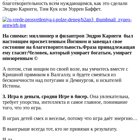
благотворительность всем нуждающимся, как это сделали
Эндрю Карнеги, Тим Кук или Уоррен Баффет.
На снимке: миллионер и филантроп Эндрю Карнеги был
настоящим просветленным Йогином и завещал свое
состояние на благотворительность.Фраза принадлежащая
ему гласит:Человек, который умирает богатым, умирает
опозоренным ©
А потом, став нищим по своей воле, вы умчитесь вместе с
Кришной прямиком в Валгаллу, и будете смеяться из
бесконечности над потугами и Демиургов, и искателей
Истины.
3. Игра в деньги, сродни Игре в бисер.
Она увлекательна,
требует упорства, интеллекта и самое главное, понимание
того, что это игра.
В играх детей смех и веселье, потому что игра даёт энергию…
В выигрыше всегда тот, кто не привязан к результату.
И да.