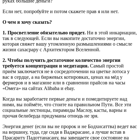
руках большие деньги?
Если нет, попробуйте и потом скажете прав я или нет.
О чем я хочу сказать?
1. Просветление обязательно придет.
Ни в этой инкарнации,
так в следующей. Если вы накопите достаточно энергии,
которая свяжет вашу утомленную размышлениями о смысле
жизни сахасрару с Архитектором Вселенной.
2. Чтобы получить достаточное количество энергии
требуется концентрация и медитация.
Самый простой
приём заключается не в сосредоточении на цветке лотоса у
вас в сердце, а на биржевых котировках, ценах на мёд у
фермеров и в магазине или в сравнении прайсов на часы
«Омега» на сайтах Alibaba и еbay.
Когда вы заработаете первые деньги и помедитируете над
ними, вы поймёте, что стоите на правильном Пути. Все эти
социальные лестницы, пирамиды Маслоу, касты, варны и
прочая белиберда придуманы отнюдь не зря.
Энергия денег (если вы не пророк и не Бодхисаттва) ведет вас
на вершину, туда, где сидя в Ваджрасане, а лучше встав в
Прасариту Падоттанасану, вы завещаете свое состояние на