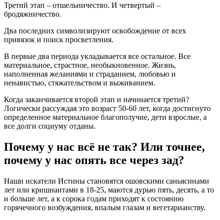
Третий этап – отшельничество. И четвертый –
бродяжничество.
Два последних символизируют освобождение от всех
привязок и поиск просветления.
В первые два периода укладывается все остальное. Все
материальное, страстное, необыкновенное. Жизнь,
наполненная желаниями и страданием, любовью и
ненавистью, стяжательством и выживанием.
Когда заканчивается второй этап и начинается третий?
Логически рассуждая это возраст 50-60 лет, когда достигнуто
определенное материальное благополучие, дети взрослые, а
все долги социуму отданы.
Почему у нас всё не так? Или точнее,
почему у нас опять все через зад?
Наши искатели Истины становятся ошовскими саньясинами
лет или кришнаитами в 18-25, маются дурью пять, десять, а то
и больше лет, а к сорока годам приходят к состоянию
горячечного возбуждения, впалым глазам и вегетарианству.