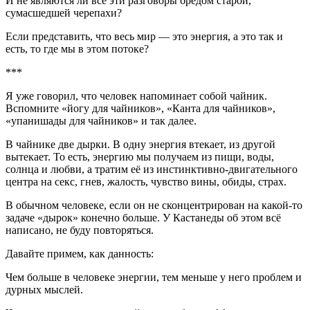
И не являются ли все эти разговоры бредом старой,
сумасшедшей черепахи?
Если представить, что весь мир — это энергия, а это так и
есть, то где мы в этом потоке?
***
Я уже говорил, что человек напоминает собой чайник.
Вспомните «йогу для чайников», «Канта для чайников»,
«упанишады для чайников» и так далее.
В чайнике две дырки. В одну энергия втекает, из другой
вытекает. То есть, энергию мы получаем из пищи, воды,
солнца и любви, а тратим её из инстинктивно-двигательного
центра на секс, гнев, жалость, чувство вины, обиды, страх.
В обычном человеке, если он не сконцентрирован на какой-то
задаче «дырок» конечно больше. У Кастанеды об этом всё
написано, не буду повторяться.
Давайте примем, как данность:
Чем больше в человеке энергии, тем меньше у него проблем и
дурных мыслей.