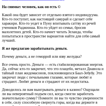
На снимке: человек, как он есть ©
Какой она будет зависит от отдельно взятого индивидуума.
Кто-то поступит, как настоящий самурай и сделает себе
харакири. Кто-то уедет в Пуну впитывать саттву из речей
учеников Раджниша. Кто-то уйдет из семьи, бросив
малолетних детей. Кто-то начнет читать Зеланда, чтобы
попытаться в пространстве вариантов найти для себя самый
лучший.
Я же предлагаю зарабатывать деньги.
Почему деньги, а не геморрой или язву желудка?
Все очень просто. Деньги — есть стабилизированная энергия.
Да, сейчас кто-то закричит, что это плацебо, металл Диавола и
тайный план жидомасонов, поклоняющихся Баал-Зебубу. Это
закричат люди с печальными глазами, которые любят и
страдают. Любят деньги и страдают от их недостатка.
Доводилось ли вам выигрывать деньги в казино? Ощущали
ли вы невероятный подъем сил, когда смогли заработать
значительную сумму? Помните ли вы то чувство уверенности
в себе, силу способную свернуть горы, когда вы держите в