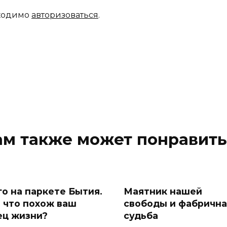
бходимо
авторизоваться
.
ам также может понравить
го на паркете Бытия.
Маятник нашей
а что похож ваш
свободы и фабрична
ец жизни?
судьба