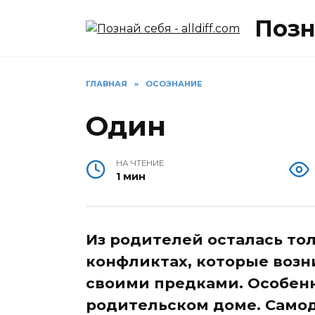
Перейти
Позна
к
содержанию
ГЛАВНАЯ
»
ОСОЗНАНИЕ
Один
НА ЧТЕНИЕ
1 мин
Из родителей осталась тол
конфликтах, которые возн
своими предками. Особенн
родительском доме. Само