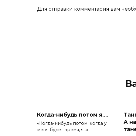
Для отправки комментария вам нео
В
Когда-нибудь потом я….
Тан
А н
«Когда-нибудь потом, когда у
тан
меня будет время, я…»