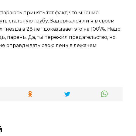
стараюсь принять тот факт, что мнение
уть стальную трубу.
Задержался ли я в своем
х гнезда в 28 лет доказывает это на 100\%. Надо
удь, парень. Да, ты пережил предательство, но
 а не оправдывать свою лень в лежачем
й