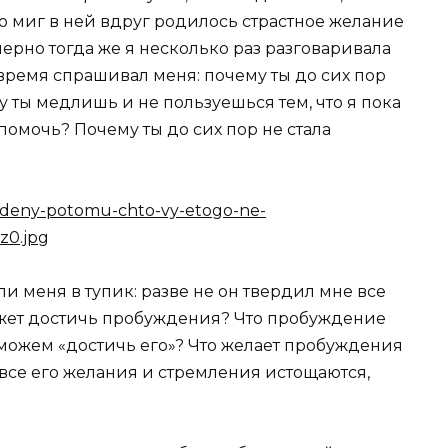
-то миг в ней вдруг родилось страстное желание
мерно тогда же я несколько раз разговаривала
 время спрашивал меня: почему ты до сих пор
 ты медлишь и не пользуешься тем, что я пока
 помочь? Почему ты до сих пор не стала
ли меня в тупик: разве не он твердил мне все
может достичь пробуждения? Что пробуждение
е можем «достичь его»? Что желает пробуждения
 все его желания и стремления истощаются,