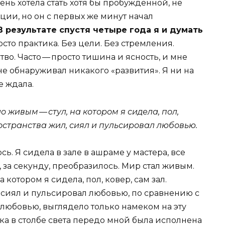
чень хотела стать хотя бы пробужденной, не
ции, но он с первых же минут начал
В результате спустя четыре года я и думать
осто практика. Без цели. Без стремления.
во. Часто — просто тишина и ясность, и мне
не обнаруживал никакого «развития». Я ни на
е ждала.
 живым — стул, на котором я сидела, пол,
остранства жил, сиял и пульсировал любовью.
. Я сидела в зале в ашраме у мастера, все
 за секунду, преобразилось. Мир стал живым.
 котором я сидела, пол, ковер, сам зал.
 сиял и пульсировал любовью, по сравнению с
 любовью, выглядело только намеком на эту
а в столбе света передо мной была исполнена