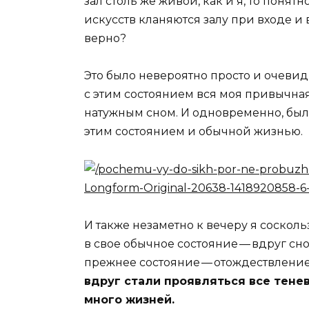
зал столь же живой, как и я, то понят
искусств кланяются залу при входе и
верно?
Это было невероятно просто и очевидн
с этим состоянием вся моя привычна
натужным сном. И одновременно, был
этим состоянием и обычной жизнью.
И также незаметно к вечеру я соскол
в свое обычное состояние — вдруг сно
прежнее состояние — отождествление 
вдруг стали проявляться все тенев
много жизней.