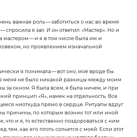
чень важная роль — заботиться о нас во время
 — спросила я зал. И он ответил: «Мастер». Но и
а мастером — и я в том числе была им и
еловеком, но проявлением изначальной
ически я понимала — вот оно, моё вроде бы
 для меня не было никакой разницы между моим
ы за окном. Я была всем, я была ничем, и при
онкий принцип «Я», намек на отдельность. Все
щееся ниоткуда прямо в сердце. Ритуалы вдруг
ны причины, по которым возник тот или иной
е, что и я, то естественно поздороваться с ним
д тем, как его плоть сольется с моей. Если этот