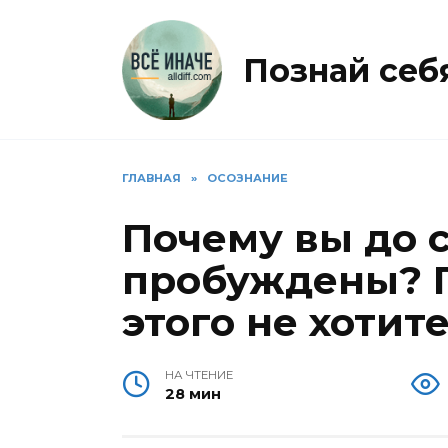
Перейти
к
содержанию
Познай себя 
ГЛАВНАЯ
»
ОСОЗНАНИЕ
Почему вы до с
пробуждены? П
этого не хотите
НА ЧТЕНИЕ
28 мин