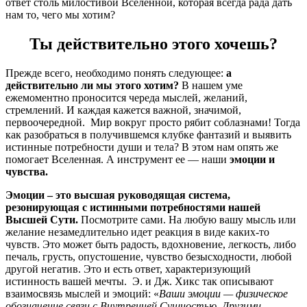
ответ столь милостивой Вселенной, которая всегда рада дать
нам то, чего мы хотим?
Ты действительно этого хочешь?
Прежде всего, необходимо понять следующее:
а
действительно ли мы этого хотим?
В нашем уме
ежемоментно проносится череда мыслей, желаний,
стремлений. И каждая кажется важной, значимой,
первоочередной. Мир вокруг просто рябит соблазнами! Тогда
как разобраться в получившемся клубке фантазий и выявить
истинные потребности души и тела? В этом нам опять же
помогает Вселенная. А инструмент ее — наши
эмоции и
чувства.
Эмоции – это высшая руководящая система,
резонирующая с истинными потребностями нашей
Высшей Сути.
Посмотрите сами. На любую вашу мысль или
желание незамедлительно идет реакция в виде каких-то
чувств. Это может быть радость, вдохновение, легкость, либо
печаль, грусть, опустошение, чувство безысходности, любой
другой негатив. Это и есть ответ, характеризующий
истинность вашей мечты. Э. и Дж. Хикс так описывают
взаимосвязь мыслей и эмоций: «
Ваши эмоции — физическое
обозначение связи с Внутренней Сущностью. Другими