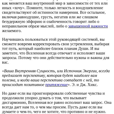
как меняется ваш внутренний мир в зависимости от тех или
иных «хочу». Помните, только легкость и воодушевление
свидетельствуют об истинности намерения. Все остальное,
включая равнодушие, грусть, негатив или же слишком
безудержную эйфорию и озабоченность говорит либо о
неправильном образе мыслей, либо о
завышенной важности
желаемого.
Научившись пользоваться этой руководящей системой, вы
сможете вовремя корректировать свои устремления, выбирая
тот путь, который наиболее близок планам Души. И вы
заметите, что Вселенная всегда отвечает и исполняет ваши
запросы. Потому что они действительно нужны и важны для
вас.
«
Ваша Внутренняя Сущность, или Источник Энергии, всегда
предлагает перспективу, которая будет наиболее вам
полезна, и когда ваша перспектива совпадает с ней, то
происходит позитивное
притяжение
». Э. и Дж. Хикс.
Но даже если вы проигнорировали собственные чувства и
продолжили упорно думать о том, что вызывает
дисгармонию, Вселенная все равно исполнит ваш запрос. Она
всегда дает нам то, о чем мы просим. Пусть даже если вы
думаете о чем-то, чего не хотите, что противно и не нужно.