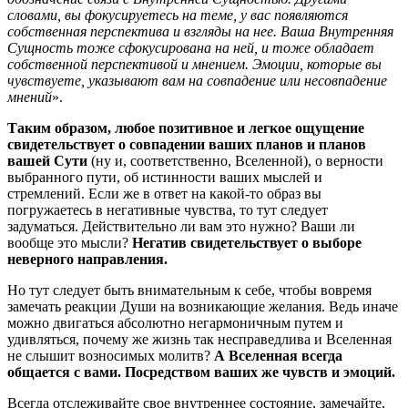
словами, вы фокусируетесь на теме, у вас появляются
собственная перспектива и взгляды на нее. Ваша Внутренняя
Сущность тоже сфокусирована на ней, и тоже обладает
собственной перспективой и мнением. Эмоции, которые вы
чувствуете, указывают вам на совпадение или несовпадение
мнений
».
Таким образом, любое позитивное и легкое ощущение
свидетельствует о совпадении ваших планов и планов
вашей Сути
(ну и, соответственно, Вселенной), о верности
выбранного пути, об истинности ваших мыслей и
стремлений. Если же в ответ на какой-то образ вы
погружаетесь в негативные чувства, то тут следует
задуматься. Действительно ли вам это нужно? Ваши ли
вообще это мысли?
Негатив свидетельствует о выборе
неверного направления.
Но тут следует быть внимательным к себе, чтобы вовремя
замечать реакции Души на возникающие желания. Ведь иначе
можно двигаться абсолютно негармоничным путем и
удивляться, почему же жизнь так несправедлива и Вселенная
не слышит возносимых молитв?
А Вселенная всегда
общается с вами. Посредством ваших же чувств и эмоций.
Всегда отслеживайте свое внутреннее состояние, замечайте,